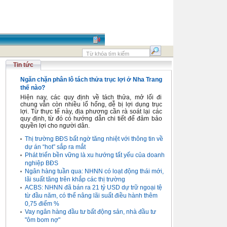
Tin tức
Ngăn chặn phân lô tách thửa trục lợi ở Nha Trang
thế nào?
Hiện nay, các quy định về tách thửa, mở lối đi
chung vẫn còn nhiều lổ hổng, dễ bị lợi dụng trục
lợi. Từ thực tế này, địa phương cần rà soát lại các
quy định, từ đó có hướng dẫn chi tiết để đảm bảo
quyền lợi cho người dân.
Thị trường BĐS bất ngờ tăng nhiệt với thông tin về
dự án “hot” sắp ra mắt
Phát triển bền vững là xu hướng tất yếu của doanh
nghiệp BĐS
Ngân hàng tuần qua: NHNN có loạt động thái mới,
lãi suất tăng trên khắp các thị trường
ACBS: NHNN đã bán ra 21 tỷ USD dự trữ ngoại tệ
từ đầu năm, có thể nâng lãi suất điều hành thêm
0,75 điểm %
Vay ngân hàng đầu tư bất động sản, nhà đầu tư
"ôm bom nợ"