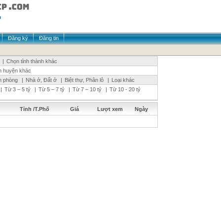
Đăng ký
Đăng tin
|
Chọn tỉnh thành khác
n huyện khác
n phòng
|
Nhà ở, Đất ở
|
Biệt thự, Phân lô
|
Loại khác
|
Từ 3 – 5 tỷ
|
Từ 5 – 7 tỷ
|
Từ 7 – 10 tỷ
|
Từ 10 - 20 tỷ
Tỉnh /T.Phố
Giá
Lượt xem
Ngày