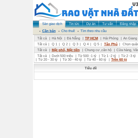
Sàn giao dịch
Tin tức
Dự án
Tư vấn
Đăng nhập
Cần bán
Cho thuê
Tìm theo nhu cầu
Tất cả
|
Hà Nội
|
Đà Nẵng
|
TP HCM
|
Hải Phòng
|
An Giang
Tất cả
|
Q 1
|
Q 2
|
Q 3
|
Q 4
|
Q 5
|
Tân Phú
|
Chọn quậ
Tất cả
|
Mặt phố, Mặt tiền
|
Chung cư ,căn hộ
|
Cửa hàng, Vă
Tất cả
|
Dưới 500 triệu
|
Từ 500 -1 tỷ
|
Từ 1 -2 tỷ
|
Từ 2 -3 tỷ
|
Từ 20 - 30 tỷ
|
Từ 30 - 40 tỷ
|
Từ 40 - 60 tỷ
|
Trên 60 tỷ
Tiêu đề