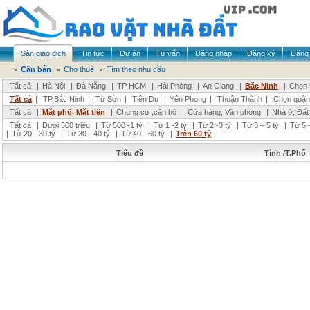
Sàn giao dịch
Tin tức
Dự án
Tư vấn
Đăng nhập
Đăng ký
Đăng 
Cần bán
Cho thuê
Tìm theo nhu cầu
Tất cả
|
Hà Nội
|
Đà Nẵng
|
TP HCM
|
Hải Phòng
|
An Giang
|
Bắc Ninh
|
Chọn 
Tất cả
|
TP.Bắc Ninh
|
Từ Sơn
|
Tiên Du
|
Yên Phong
|
Thuận Thành
|
Chọn quận
Tất cả
|
Mặt phố, Mặt tiền
|
Chung cư ,căn hộ
|
Cửa hàng, Văn phòng
|
Nhà ở, Đất
Tất cả
|
Dưới 500 triệu
|
Từ 500 -1 tỷ
|
Từ 1 -2 tỷ
|
Từ 2 -3 tỷ
|
Từ 3 – 5 tỷ
|
Từ 5 –
|
Từ 20 - 30 tỷ
|
Từ 30 - 40 tỷ
|
Từ 40 - 60 tỷ
|
Trên 60 tỷ
Tiêu đề
Tỉnh /T.Phố