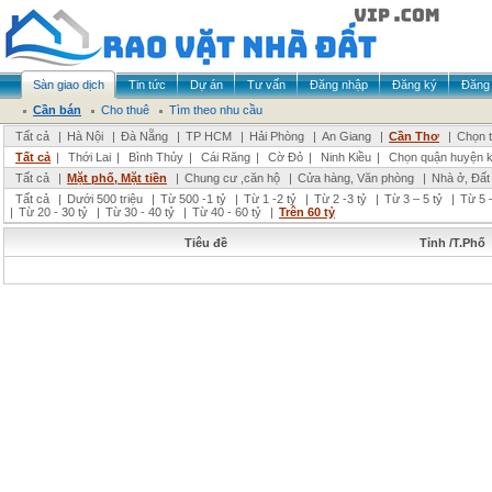
Sàn giao dịch
Tin tức
Dự án
Tư vấn
Đăng nhập
Đăng ký
Đăng 
Cần bán
Cho thuê
Tìm theo nhu cầu
Tất cả
|
Hà Nội
|
Đà Nẵng
|
TP HCM
|
Hải Phòng
|
An Giang
|
Cần Thơ
|
Chọn t
Tất cả
|
Thới Lai
|
Bình Thủy
|
Cái Răng
|
Cờ Đỏ
|
Ninh Kiều
|
Chọn quận huyện 
Tất cả
|
Mặt phố, Mặt tiền
|
Chung cư ,căn hộ
|
Cửa hàng, Văn phòng
|
Nhà ở, Đất
Tất cả
|
Dưới 500 triệu
|
Từ 500 -1 tỷ
|
Từ 1 -2 tỷ
|
Từ 2 -3 tỷ
|
Từ 3 – 5 tỷ
|
Từ 5 –
|
Từ 20 - 30 tỷ
|
Từ 30 - 40 tỷ
|
Từ 40 - 60 tỷ
|
Trên 60 tỷ
Tiêu đề
Tỉnh /T.Phố