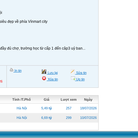
ội
iêu đẹp về phía Vínmart city
đầy đủ chợ, trường học từ cấp 1 đến câp3 uỷ ban...
In tin
Lưu lại
Sửa tin
Xóa tin
Up tin
26
Tỉnh /T.Phố
Giá
Lượt xem
Ngày
Hà Nội
5,49
tỷ
257
18/07/2026
Hà Nội
6,69
tỷ
299
10/07/2026