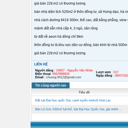
giá bán 22tr.m2 có thương lượng.
bán nhà diện tích 520m2 ở thôn đồng lư, xã Hưng đạo, hà n
nhà cách đường tl419 300m. thế cao, đất bằng phẳng, view s
mảnh đất sẵn nhà cấp 4, 3 ngủ, sân rộng
từ đất về aeon hà đông chỉ 9km
thôn đồng lư là khu vực dân cư đông, bán kính từ nhà 500m 
giá bán 22tr.m2 có thương lượng.
LIÊN HỆ
Người đăng
:
19657 - Nguyễn Văn Nhàn
Lượt xem
:
317
Điện thoại
:
0567898826
Ngày đăng
:
08/07/20
Email
:
chuong.9412@gmail.com
Tin cùng người rao
Tiêu đề
Đất sát Đại Học quốc Gia, cạnh tuyến metro5 Hoà Lạc
Bán Lô Góc 530m2 full thổ, Sát Đại Học Quốc Gia, giá nhỉnh ...