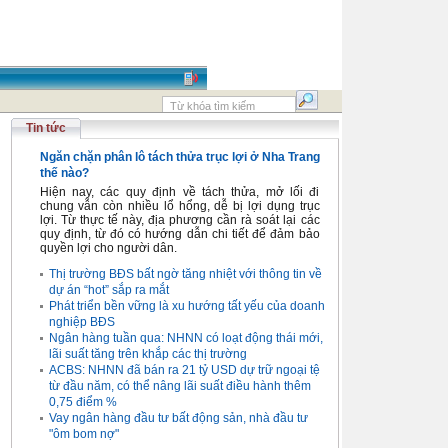
Tin tức
Ngăn chặn phân lô tách thửa trục lợi ở Nha Trang
thế nào?
Hiện nay, các quy định về tách thửa, mở lối đi
chung vẫn còn nhiều lổ hổng, dễ bị lợi dụng trục
lợi. Từ thực tế này, địa phương cần rà soát lại các
quy định, từ đó có hướng dẫn chi tiết để đảm bảo
quyền lợi cho người dân.
Thị trường BĐS bất ngờ tăng nhiệt với thông tin về
dự án “hot” sắp ra mắt
Phát triển bền vững là xu hướng tất yếu của doanh
nghiệp BĐS
Ngân hàng tuần qua: NHNN có loạt động thái mới,
lãi suất tăng trên khắp các thị trường
ACBS: NHNN đã bán ra 21 tỷ USD dự trữ ngoại tệ
từ đầu năm, có thể nâng lãi suất điều hành thêm
0,75 điểm %
Vay ngân hàng đầu tư bất động sản, nhà đầu tư
"ôm bom nợ"