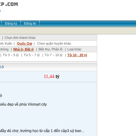
Đăng ký
Đăng tin
|
Chọn tỉnh thành khác
nh Xuân
|
Quốc Oai
|
Chọn quận huyện khác
phòng
|
Nhà ở, Đất ở
|
Biệt thự, Phân lô
|
Loại khác
|
Từ 3 – 5 tỷ
|
Từ 5 – 7 tỷ
|
Từ 7 – 10 tỷ
|
Từ 10 - 20 tỷ
t ở
11,44
tỷ
ội
iêu đẹp về phía Vínmart city
đầy đủ chợ, trường học từ cấp 1 đến câp3 uỷ ban...