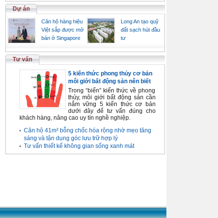
Dự án
Căn hộ hàng hiệu
Long An tạo quỹ
Việt sắp được mở
đất sạch hút đầu
bán ở Singapore
tư
Tư vấn
5 kiến thức phong thủy cơ bản
môi giới bất động sản nên biết
Trong “biển” kiến thức về phong
thủy, môi giới bất động sản cần
nắm vững 5 kiến thức cơ bản
dưới đây để tư vấn đúng cho
khách hàng, nâng cao uy tín nghề nghiệp.
Căn hộ 41m² bỗng chốc hóa rộng nhờ mẹo tăng
sáng và tận dụng góc lưu trữ hợp lý
Tư vấn thiết kế không gian sống xanh mát