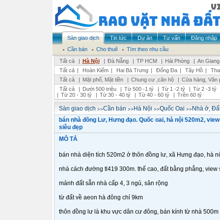
Sàn giao dịch
Tin tức
Dự án
Tư vấn
Đăng nhập
Cần bán
Cho thuê
Tìm theo nhu cầu
Tất cả
|
Hà Nội
|
Đà Nẵng
|
TP HCM
|
Hải Phòng
|
An Giang
Tất cả
|
Hoàn Kiếm
|
Hai Bà Trưng
|
Đống Đa
|
Tây Hồ
|
Tha
Tất cả
|
Mặt phố, Mặt tiền
|
Chung cư ,căn hộ
|
Cửa hàng, Văn 
Tất cả
|
Dưới 500 triệu
|
Từ 500 -1 tỷ
|
Từ 1 -2 tỷ
|
Từ 2 -3 tỷ
|
Từ 20 - 30 tỷ
|
Từ 30 - 40 tỷ
|
Từ 40 - 60 tỷ
|
Trên 60 tỷ
>>
>>
>>
>>
Sàn giao dịch
Cần bán
Hà Nội
Quốc Oai
Nhà ở, Đấ
bán nhà đồng Lư, Hưng đạo. Quốc oai, hà nội 520m2, view
siêu đẹp
MÔ TẢ
bán nhà diện tích 520m2 ở thôn đồng lư, xã Hưng đạo, hà n
nhà cách đường tl419 300m. thế cao, đất bằng phẳng, view s
mảnh đất sẵn nhà cấp 4, 3 ngủ, sân rộng
từ đất về aeon hà đông chỉ 9km
thôn đồng lư là khu vực dân cư đông, bán kính từ nhà 500m 