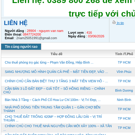
Liên hệ: 0389 800 268 để xem 
trực tiếp với chủ
LIÊN HỆ
In tin
Người đăng
:
28904 - nguyen van nam
Lượt xem
:
416
Điện thoại
:
0847724200
Ngày đăng
:
03/06/2026
Email
:
2nam25051991@gmail.com
Tin cùng người rao
Tiêu đề
Tỉnh /T.Phố
Cho thuê phòng trọ gác lửng – Phạm Văn Đồng, Hiệp Bình ...
TP HCM
SANG NHƯỢNG MÔ HÌNH QUÁN CÀ PHÊ – MẶT TIỀN ĐẸP, VÀO ...
Vĩnh Phúc
CHÍNH CHỦ CẦN BÁN BIỆT THỰ 3 TẦNG 3 MẶT TIỀN VIEW HỒ - ...
TP HCM
CẦN BÁN 3 LÔ ĐẤT ĐẸP – GIÁ TỐT – SỔ HỒNG RIÊNG – CHÍNH
Bình Dương
CHỦ
Bán Nhà 3 Tầng – Cách Phố Cổ Hoa Lư Chỉ 100m - Vị Trí Đẹp, ...
Ninh Bình
NHÀ PHỐ DÒNG TIỀN TRUNG TÂM QUẬN 1 – GẦN CHỢ BẾN
TP HCM
THÀNH
CHO THUÊ ĐẤT TRỐNG 420M² – HỢP ĐỒNG LÂU DÀI – VỊ TRÍ
TP HCM
THUẬN ...
CHÍNH CHỦ CHO THUÊ NHÀ NGUYÊN CĂN MỚI XÂY 100% – XÃ TÂN
TP HCM
...