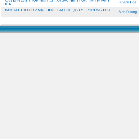
CẦN BÁN ĐẤT THÔN NINH ÍCH, XÃ BẮC NINH HÒA, TỈNH KHÁNH
Khánh Hòa
HÒA
BÁN ĐẤT THỔ CƯ 2 MẶT TIỀN – GIÁ CHỈ 1,85 TỶ – PHƯỜNG PHÚ
Bình Dương
...