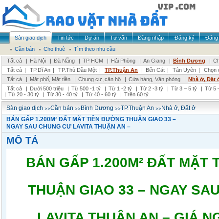
Sàn giao dịch
Tin tức
Dự án
Tư vấn
Đăng nhập
Đăng ký
Đăng 
Cần bán
Cho thuê
Tìm theo nhu cầu
Tất cả
|
Hà Nội
|
Đà Nẵng
|
TP HCM
|
Hải Phòng
|
An Giang
|
Bình Dương
|
Ch
Tất cả
|
TP.Dĩ An
|
TP.Thủ Dầu Một
|
TP.Thuận An
|
Bến Cát
|
Tân Uyên
|
Chọn 
Tất cả
|
Mặt phố, Mặt tiền
|
Chung cư ,căn hộ
|
Cửa hàng, Văn phòng
|
Nhà ở, Đất 
Tất cả
|
Dưới 500 triệu
|
Từ 500 -1 tỷ
|
Từ 1 -2 tỷ
|
Từ 2 -3 tỷ
|
Từ 3 – 5 tỷ
|
Từ 5 –
|
Từ 20 - 30 tỷ
|
Từ 30 - 40 tỷ
|
Từ 40 - 60 tỷ
|
Trên 60 tỷ
>>
>>
>>
>>
Sàn giao dịch
Cần bán
Bình Dương
TP.Thuận An
Nhà ở, Đất ở
BÁN GẤP 1.200M² ĐẤT MẶT TIỀN ĐƯỜNG THUẬN GIAO 33 –
NGAY SAU CHUNG CƯ LAVITA THUẬN AN –
MÔ TẢ
BÁN GẤP 1.200M² ĐẤT MẶT
THUẬN GIAO 33 – NGAY SA
LAVITA THUẬN AN – GIÁ N