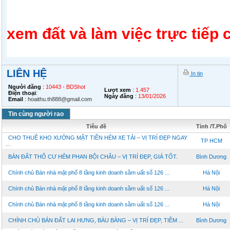
xem đất và làm việc trực tiếp 
LIÊN HỆ
In tin
Người đăng
:
10443 - BDShot
Lượt xem
:
1.457
Điện thoại
:
Ngày đăng
:
13/01/2026
Email
:
hoaithu.th888@gmail.com
Tin cùng người rao
Tiêu đề
Tỉnh /T.Phố
CHO THUÊ KHO XƯỞNG MẶT TIỀN HẺM XE TẢI – VỊ TRÍ ĐẸP NGAY
TP HCM
...
BÁN ĐẤT THỔ CƯ HẺM PHAN BỘI CHÂU – VỊ TRÍ ĐẸP, GIÁ TỐT.
Bình Dương
Chính chủ Bán nhà mặt phố 8 tầng kinh doanh sầm uất số 126 ...
Hà Nội
Chính chủ Bán nhà mặt phố 8 tầng kinh doanh sầm uất số 126 ...
Hà Nội
Chính chủ Bán nhà mặt phố 8 tầng kinh doanh sầm uất số 126 ...
Hà Nội
CHÍNH CHỦ BÁN ĐẤT LAI HƯNG, BÀU BÀNG – VỊ TRÍ ĐẸP, TIỀM ...
Bình Dương