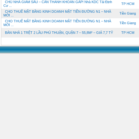
CHỦ NHÀ GIẢM SÂU – CẦN THANH KHOẢN GẤP! Nhà KDC Tái Định
TP HCM
Cư ...
CHO THUÊ MẶT BẰNG KINH DOANH MẶT TIỀN ĐƯỜNG N1 – NHÀ
Tiền Giang
MỚI ...
CHO THUÊ MẶT BẰNG KINH DOANH MẶT TIỀN ĐƯỜNG N1 – NHÀ
Tiền Giang
MỚI ...
BÁN NHÀ 1 TRỆT 2 LẦU PHÚ THUẬN, QUẬN 7 – 55,8M² – GIÁ 7,7 TỶ
TP HCM