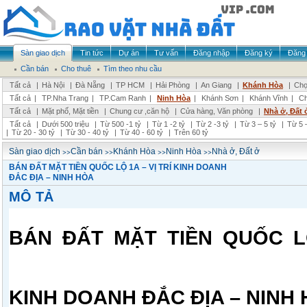
Sàn giao dịch
Tin tức
Dự án
Tư vấn
Đăng nhập
Đăng ký
Đăng 
Cần bán
Cho thuê
Tìm theo nhu cầu
Tất cả
|
Hà Nội
|
Đà Nẵng
|
TP HCM
|
Hải Phòng
|
An Giang
|
Khánh Hòa
|
Chọ
Tất cả
|
TP.Nha Trang
|
TP.Cam Ranh
|
Ninh Hòa
|
Khánh Sơn
|
Khánh Vĩnh
|
Ch
Tất cả
|
Mặt phố, Mặt tiền
|
Chung cư ,căn hộ
|
Cửa hàng, Văn phòng
|
Nhà ở, Đất 
Tất cả
|
Dưới 500 triệu
|
Từ 500 -1 tỷ
|
Từ 1 -2 tỷ
|
Từ 2 -3 tỷ
|
Từ 3 – 5 tỷ
|
Từ 5 –
|
Từ 20 - 30 tỷ
|
Từ 30 - 40 tỷ
|
Từ 40 - 60 tỷ
|
Trên 60 tỷ
>>
>>
>>
>>
Sàn giao dịch
Cần bán
Khánh Hòa
Ninh Hòa
Nhà ở, Đất ở
BÁN ĐẤT MẶT TIỀN QUỐC LỘ 1A – VỊ TRÍ KINH DOANH
ĐẮC ĐỊA – NINH HÒA
MÔ TẢ
BÁN ĐẤT MẶT TIỀN QUỐC LỘ
KINH DOANH ĐẮC ĐỊA – NINH