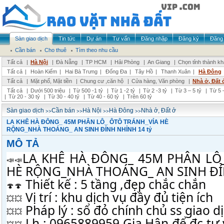
Sàn giao dịch
Tin tức
Dự án
Tư vấn
Đăng nhập
Đăng ký
Đăng 
Cần bán
Cho thuê
Tìm theo nhu cầu
Tất cả
|
Hà Nội
|
Đà Nẵng
|
TP HCM
|
Hải Phòng
|
An Giang
|
Chọn tỉnh thành k
Tất cả
|
Hoàn Kiếm
|
Hai Bà Trưng
|
Đống Đa
|
Tây Hồ
|
Thanh Xuân
|
Hà Đông
Tất cả
|
Mặt phố, Mặt tiền
|
Chung cư ,căn hộ
|
Cửa hàng, Văn phòng
|
Nhà ở, Đất 
Tất cả
|
Dưới 500 triệu
|
Từ 500 -1 tỷ
|
Từ 1 -2 tỷ
|
Từ 2 -3 tỷ
|
Từ 3 – 5 tỷ
|
Từ 5 –
|
Từ 20 - 30 tỷ
|
Từ 30 - 40 tỷ
|
Từ 40 - 60 tỷ
|
Trên 60 tỷ
>>
>>
>>
>>
Sàn giao dịch
Cần bán
Hà Nội
Hà Đông
Nhà ở, Đất ở
LA KHÊ HÀ ĐÔNG_ 45M PHÂN LÔ_ ÔTÔ TRÁNH_VỈA HÈ
RỘNG_NHÀ THOÁNG_ AN SINH ĐỈNH NHỈNH 14 tỷ
MÔ TẢ
LA KHÊ HÀ ĐÔNG_ 45M PHÂN LÔ_
HÈ RỘNG_NHÀ THOÁNG_ AN SINH ĐỈ
 Thiết kế : 5 tầng ,đẹp chắc chắn
 Vị
 trí : khu dịch vụ đầy đủ tiện ích
 Pháp lý : sổ đỏ chính chủ ss giao d
 Lh : 0965889959 Gia Hân để đc tư 