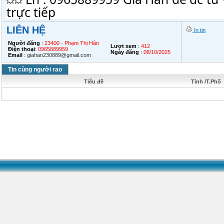
trực tiếp
LIÊN HỆ
In tin
Người đăng
:
23400 - Phạm Thị Hân
Lượt xem
:
412
Điện thoại
:
0965889959
Ngày đăng
:
08/10/2025
Email
:
giahan230889@gmail.com
Tin cùng người rao
Tiêu đề
Tỉnh /T.Phố