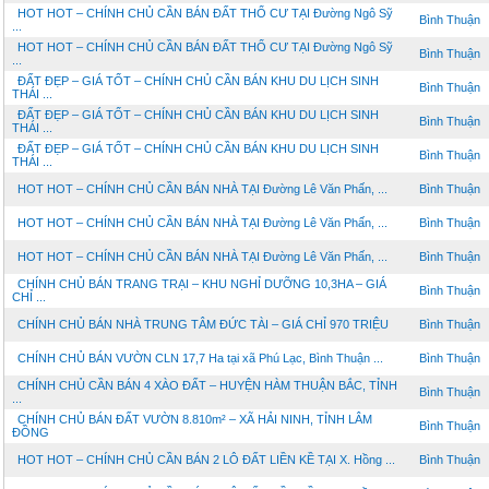
HOT HOT – CHÍNH CHỦ CẦN BÁN ĐẤT THỔ CƯ TẠI Đường Ngô Sỹ
Bình Thuận
...
HOT HOT – CHÍNH CHỦ CẦN BÁN ĐẤT THỔ CƯ TẠI Đường Ngô Sỹ
Bình Thuận
...
ĐẤT ĐẸP – GIÁ TỐT – CHÍNH CHỦ CẦN BÁN KHU DU LỊCH SINH
Bình Thuận
THÁI ...
ĐẤT ĐẸP – GIÁ TỐT – CHÍNH CHỦ CẦN BÁN KHU DU LỊCH SINH
Bình Thuận
THÁI ...
ĐẤT ĐẸP – GIÁ TỐT – CHÍNH CHỦ CẦN BÁN KHU DU LỊCH SINH
Bình Thuận
THÁI ...
HOT HOT – CHÍNH CHỦ CẦN BÁN NHÀ TẠI Đường Lê Văn Phấn, ...
Bình Thuận
HOT HOT – CHÍNH CHỦ CẦN BÁN NHÀ TẠI Đường Lê Văn Phấn, ...
Bình Thuận
HOT HOT – CHÍNH CHỦ CẦN BÁN NHÀ TẠI Đường Lê Văn Phấn, ...
Bình Thuận
CHÍNH CHỦ BÁN TRANG TRẠI – KHU NGHỈ DƯỠNG 10,3HA – GIÁ
Bình Thuận
CHỈ ...
CHÍNH CHỦ BÁN NHÀ TRUNG TÂM ĐỨC TÀI – GIÁ CHỈ 970 TRIỆU
Bình Thuận
CHÍNH CHỦ BÁN VƯỜN CLN 17,7 Ha tại xã Phú Lạc, Bình Thuận ...
Bình Thuận
CHÍNH CHỦ CẦN BÁN 4 XÀO ĐẤT – HUYỆN HÀM THUẬN BẮC, TỈNH
Bình Thuận
...
CHÍNH CHỦ BÁN ĐẤT VƯỜN 8.810m² – XÃ HẢI NINH, TỈNH LÂM
Bình Thuận
ĐỒNG
HOT HOT – CHÍNH CHỦ CẦN BÁN 2 LÔ ĐẤT LIỀN KỀ TẠI X. Hồng ...
Bình Thuận