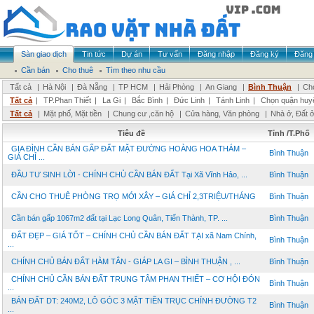
Sàn giao dịch
Tin tức
Dự án
Tư vấn
Đăng nhập
Đăng ký
Đăng 
Cần bán
Cho thuê
Tìm theo nhu cầu
Tất cả
|
Hà Nội
|
Đà Nẵng
|
TP HCM
|
Hải Phòng
|
An Giang
|
Bình Thuận
|
Chọ
Tất cả
|
TP.Phan Thiết
|
La Gi
|
Bắc Bình
|
Đức Linh
|
Tánh Linh
|
Chọn quận huy
Tất cả
|
Mặt phố, Mặt tiền
|
Chung cư ,căn hộ
|
Cửa hàng, Văn phòng
|
Nhà ở, Đất 
Tiêu đề
Tỉnh /T.Phố
GIA ĐÌNH CẦN BÁN GẤP ĐẤT MẶT ĐƯỜNG HOÀNG HOA THÁM –
Bình Thuận
GIÁ CHỈ ...
ĐẦU TƯ SINH LỜI - CHÍNH CHỦ CẦN BÁN ĐẤT Tại Xã Vĩnh Hảo, ...
Bình Thuận
CẦN CHO THUÊ PHÒNG TRỌ MỚI XÂY – GIÁ CHỈ 2,3TRIỆU/THÁNG
Bình Thuận
Cần bán gấp 1067m2 đất tại Lạc Long Quân, Tiến Thành, TP. ...
Bình Thuận
ĐẤT ĐẸP – GIÁ TỐT – CHÍNH CHỦ CẦN BÁN ĐẤT TẠI xã Nam Chính,
Bình Thuận
...
CHÍNH CHỦ BÁN ĐẤT HÀM TÂN - GIÁP LA GI – BÌNH THUẬN , ...
Bình Thuận
CHÍNH CHỦ CẦN BÁN ĐẤT TRUNG TÂM PHAN THIẾT – CƠ HỘI ĐÓN
Bình Thuận
...
BÁN ĐẤT DT: 240M2, LÔ GÓC 3 MẶT TIỀN TRỤC CHÍNH ĐƯỜNG T2
Bình Thuận
...