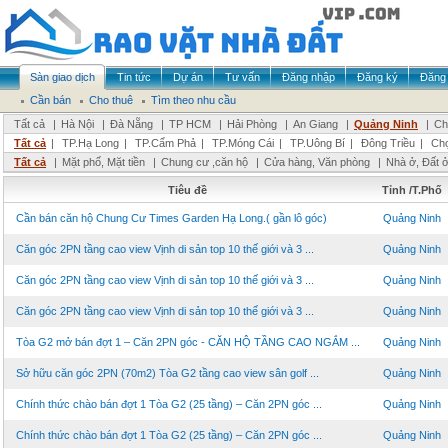
Sàn giao dịch
Tin tức
Dự án
Tư vấn
Đăng nhập
Đăng ký
Đăng 
Cần bán
Cho thuê
Tìm theo nhu cầu
Tất cả
|
Hà Nội
|
Đà Nẵng
|
TP HCM
|
Hải Phòng
|
An Giang
|
Quảng Ninh
|
Ch
Tất cả
|
TP.Hạ Long
|
TP.Cẩm Phả
|
TP.Móng Cái
|
TP.Uông Bí
|
Đông Triều
|
Chọ
Tất cả
|
Mặt phố, Mặt tiền
|
Chung cư ,căn hộ
|
Cửa hàng, Văn phòng
|
Nhà ở, Đất 
Tiêu đề
Tỉnh /T.Phố
Cần bán căn hộ Chung Cư Times Garden Hạ Long.( gần lô góc)
Quảng Ninh
Căn góc 2PN tầng cao view Vịnh di sản top 10 thế giới và 3 ...
Quảng Ninh
Căn góc 2PN tầng cao view Vịnh di sản top 10 thế giới và 3 ...
Quảng Ninh
Căn góc 2PN tầng cao view Vịnh di sản top 10 thế giới và 3 ...
Quảng Ninh
Tòa G2 mở bán đợt 1 – Căn 2PN góc - CĂN HỘ TẦNG CAO NGẮM ...
Quảng Ninh
Sở hữu căn góc 2PN (70m2) Tòa G2 tầng cao view sân golf ...
Quảng Ninh
Chính thức chào bán đợt 1 Tòa G2 (25 tầng) – Căn 2PN góc ...
Quảng Ninh
Chính thức chào bán đợt 1 Tòa G2 (25 tầng) – Căn 2PN góc ...
Quảng Ninh