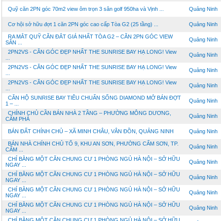
Quỹ căn 2PN góc 70m2 view ôm trọn 3 sân golf 950ha và Vịnh ...
Quảng Ninh
Cơ hội sở hữu đợt 1 căn 2PN góc cao cấp Tòa G2 (25 tầng) ...
Quảng Ninh
RA MẮT QUỸ CĂN ĐẮT GIÁ NHẤT TÒA G2 – CĂN 2PN GÓC VIEW
Quảng Ninh
SÂN ...
2PN2VS - CĂN GÓC ĐẸP NHẤT THE SUNRISE BAY HẠ LONG! View
Quảng Ninh
...
2PN2VS - CĂN GÓC ĐẸP NHẤT THE SUNRISE BAY HẠ LONG! View
Quảng Ninh
...
2PN2VS - CĂN GÓC ĐẸP NHẤT THE SUNRISE BAY HẠ LONG! View
Quảng Ninh
...
CĂN HỘ SUNRISE BAY TIÊU CHUẨN SỐNG DIAMOND MỞ BÁN ĐỢT
Quảng Ninh
1 – ...
CHÍNH CHỦ CẦN BÁN NHÀ 2 TẦNG – PHƯỜNG MÔNG DƯƠNG,
Quảng Ninh
CẨM PHẢ
BÁN ĐẤT CHÍNH CHỦ – XÃ MINH CHÂU, VÂN ĐỒN, QUẢNG NINH
Quảng Ninh
BÁN NHÀ CHÍNH CHỦ TỔ 9, KHU AN SƠN, PHƯỜNG CẨM SƠN, TP.
Quảng Ninh
CẨM ...
CHỈ BẰNG MỘT CĂN CHUNG CƯ 1 PHÒNG NGỦ HÀ NỘI – SỞ HỮU
Quảng Ninh
NGAY ...
CHỈ BẰNG MỘT CĂN CHUNG CƯ 1 PHÒNG NGỦ HÀ NỘI – SỞ HỮU
Quảng Ninh
NGAY ...
CHỈ BẰNG MỘT CĂN CHUNG CƯ 1 PHÒNG NGỦ HÀ NỘI – SỞ HỮU
Quảng Ninh
NGAY ...
CHỈ BẰNG MỘT CĂN CHUNG CƯ 1 PHÒNG NGỦ HÀ NỘI – SỞ HỮU
Quảng Ninh
NGAY ...
CHỈ BẰNG MỘT CĂN CHUNG CƯ 1 PHÒNG NGỦ HÀ NỘI – SỞ HỮU