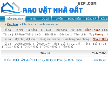
Sàn giao dịch
Tin tức
Dự án
Tư vấn
Đăng nhập
Đăng ký
Đăng 
Cần bán
Cho thuê
Tìm theo nhu cầu
Tất cả
|
Hà Nội
|
Đà Nẵng
|
TP HCM
|
Hải Phòng
|
An Giang
|
Bình Thuận
|
Chọ
Tất cả
|
TP.Phan Thiết
|
La Gi
|
Bắc Bình
|
Đức Linh
|
Tánh Linh
|
Tuy Phong
|
Tất cả
|
Mặt phố, Mặt tiền
|
Chung cư ,căn hộ
|
Cửa hàng, Văn phòng
|
Nhà ở, Đất 
Tất cả
|
Dưới 500 triệu
|
Từ 500 -1 tỷ
|
Từ 1 -2 tỷ
|
Từ 2 -3 tỷ
|
Từ 3 – 5 tỷ
|
Từ 5 –
|
Từ 20 - 30 tỷ
|
Từ 30 - 40 tỷ
|
Từ 40 - 60 tỷ
|
Trên 60 tỷ
Tiêu đề
Tỉnh /T.Phố
CHÍNH CHỦ BÁN VƯỜN CLN 17,7 Ha tại xã Phú Lạc, Bình Thuận ...
Bình Thuận