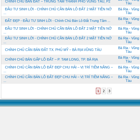
CHÍNH CHỦ BÁN ĐẤT – TRUNG TÂM THÀNH PHỐ VŨNG TÀU, P2
Tàu
ĐẦU TƯ SINH LỜI - CHÍNH CHỦ CẦN BÁN LÔ ĐẤT 2 MẶT TIỀN NỞ
Bà Rịa - Vũng
...
Tàu
Bà Rịa - Vũng
ĐẤT ĐẸP - ĐẦU TƯ SINH LỜI - Chính Chủ Bán Lô Đất Trung Tâm ...
Tàu
ĐẦU TƯ SINH LỜI - CHÍNH CHỦ CẦN BÁN LÔ ĐẤT 2 MẶT TIỀN NỞ
Bà Rịa - Vũng
...
Tàu
ĐẦU TƯ SINH LỜI - CHÍNH CHỦ CẦN BÁN LÔ ĐẤT 2 MẶT TIỀN NỞ
Bà Rịa - Vũng
...
Tàu
Bà Rịa - Vũng
CHÍNH CHỦ CẦN BÁN ĐẤT TX. PHÚ MỸ – BÀ RỊA VŨNG TÀU
Tàu
Bà Rịa - Vũng
CHÍNH CHỦ BÁN GẤP LÔ ĐẤT – P. TAM LONG, TP. BÀ RỊA
Tàu
CHÍNH CHỦ CẦN BÁN LÔ ĐẤT ĐẸP CHU HẢI – VỊ TRÍ TIỀM NĂNG –
Bà Rịa - Vũng
...
Tàu
CHÍNH CHỦ CẦN BÁN LÔ ĐẤT ĐẸP CHU HẢI – VỊ TRÍ TIỀM NĂNG –
Bà Rịa - Vũng
...
Tàu
1
2
3