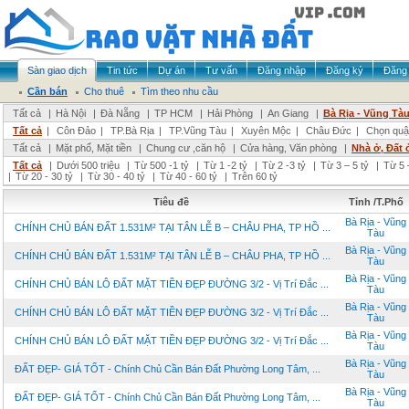
Sàn giao dịch
Tin tức
Dự án
Tư vấn
Đăng nhập
Đăng ký
Đăng 
Cần bán
Cho thuê
Tìm theo nhu cầu
Tất cả
|
Hà Nội
|
Đà Nẵng
|
TP HCM
|
Hải Phòng
|
An Giang
|
Bà Rịa - Vũng Tà
Tất cả
|
Côn Đảo
|
TP.Bà Rịa
|
TP.Vũng Tàu
|
Xuyên Mộc
|
Châu Đức
|
Chọn quậ
Tất cả
|
Mặt phố, Mặt tiền
|
Chung cư ,căn hộ
|
Cửa hàng, Văn phòng
|
Nhà ở, Đất 
Tất cả
|
Dưới 500 triệu
|
Từ 500 -1 tỷ
|
Từ 1 -2 tỷ
|
Từ 2 -3 tỷ
|
Từ 3 – 5 tỷ
|
Từ 5 
|
Từ 20 - 30 tỷ
|
Từ 30 - 40 tỷ
|
Từ 40 - 60 tỷ
|
Trên 60 tỷ
Tiêu đề
Tỉnh /T.Phố
Bà Rịa - Vũng
CHÍNH CHỦ BÁN ĐẤT 1.531M² TẠI TÂN LỄ B – CHÂU PHA, TP HỒ ...
Tàu
Bà Rịa - Vũng
CHÍNH CHỦ BÁN ĐẤT 1.531M² TẠI TÂN LỄ B – CHÂU PHA, TP HỒ ...
Tàu
Bà Rịa - Vũng
CHÍNH CHỦ BÁN LÔ ĐẤT MẶT TIỀN ĐẸP ĐƯỜNG 3/2 - Vị Trí Đắc ...
Tàu
Bà Rịa - Vũng
CHÍNH CHỦ BÁN LÔ ĐẤT MẶT TIỀN ĐẸP ĐƯỜNG 3/2 - Vị Trí Đắc ...
Tàu
Bà Rịa - Vũng
CHÍNH CHỦ BÁN LÔ ĐẤT MẶT TIỀN ĐẸP ĐƯỜNG 3/2 - Vị Trí Đắc ...
Tàu
Bà Rịa - Vũng
ĐẤT ĐẸP- GIÁ TỐT - Chính Chủ Cần Bán Đất Phường Long Tâm, ...
Tàu
Bà Rịa - Vũng
ĐẤT ĐẸP- GIÁ TỐT - Chính Chủ Cần Bán Đất Phường Long Tâm, ...
Tàu