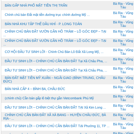
Bà Rịa - Vũng
BÁN GẤP NHÀ PHỐ MẶT TIỀN THỊ TRẤN
Tàu
Bà Rịa - Vũng
Chính chủ bán Đất mặt tiền đường trục chính đường Mỹ ...
Tàu
Bà Rịa - Vũng
BÁN NHÀ KHU TẬP THỂ DẦU KHÍ - P. LONG TOÀN
Tàu
CHÍNH CHỦ BÁN ĐẤT VƯỜN GẦN HỒ TRÀM – LÔ GÓC ĐẸP – TẠI
Bà Rịa - Vũng
...
Tàu
CHÍNH CHỦ BÁN ĐẤT VƯỜN GẦN HỒ TRÀM – LÔ GÓC ĐẸP – TẠI
Bà Rịa - Vũng
...
Tàu
Bà Rịa - Vũng
CƠ HỘI ĐẦU TƯ SINH LỜI - Chính Chủ Bán Lô Đất Xã Long Mỹ, ...
Tàu
Bà Rịa - Vũng
ĐẦU TƯ SINH LỜI – CHÍNH CHỦ CẦN BÁN ĐẤT Tại Xã Châu Pha, ...
Tàu
Bà Rịa - Vũng
ĐẦU TƯ SINH LỜI – CHÍNH CHỦ CẦN BÁN ĐẤT Tại Xã Châu Pha, ...
Tàu
BÁN ĐẤT MẶT TIỀN MỸ XUÂN – NGÃI GIAO (BÌNH TRUNG, CHÂU
Bà Rịa - Vũng
ĐỨC)
Tàu
Bà Rịa - Vũng
BÁN NHÀ CẤP 4 – BÌNH BA, CHÂU ĐỨC
Tàu
Bà Rịa - Vũng
(chính chủ) Cần bán gấp lô biệt thự gần Vietcombank Phú Mỹ
Tàu
Bà Rịa - Vũng
ĐẦU TƯ SINH LỜI – CHÍNH CHỦ CẦN BÁN ĐẤT TẠI Xã Kim Long ...
Tàu
CHÍNH CHỦ CẦN BÁN ĐẤT XÃ XÀ BANG – HUYỆN CHÂU ĐỨC, BÀ
Bà Rịa - Vũng
RỊA - ...
Tàu
Bà Rịa - Vũng
ĐẦU TƯ SINH LỜI – CHÍNH CHỦ CẦN BÁN ĐẤT TẠI Phường 11, TP ...
Tàu
Bà Rịa - Vũng