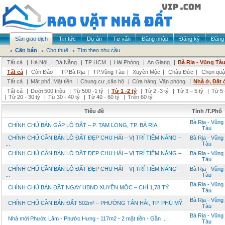
Sàn giao dịch
Tin tức
Dự án
Tư vấn
Đăng nhập
Đăng ký
Đăng 
Cần bán
Cho thuê
Tìm theo nhu cầu
Tất cả
|
Hà Nội
|
Đà Nẵng
|
TP HCM
|
Hải Phòng
|
An Giang
|
Bà Rịa - Vũng Tà
Tất cả
|
Côn Đảo
|
TP.Bà Rịa
|
TP.Vũng Tàu
|
Xuyên Mộc
|
Châu Đức
|
Chọn quậ
Tất cả
|
Mặt phố, Mặt tiền
|
Chung cư ,căn hộ
|
Cửa hàng, Văn phòng
|
Nhà ở, Đất 
Tất cả
|
Dưới 500 triệu
|
Từ 500 -1 tỷ
|
Từ 1 -2 tỷ
|
Từ 2 -3 tỷ
|
Từ 3 – 5 tỷ
|
Từ 5 
|
Từ 20 - 30 tỷ
|
Từ 30 - 40 tỷ
|
Từ 40 - 60 tỷ
|
Trên 60 tỷ
Tiêu đề
Tỉnh /T.Phố
Bà Rịa - Vũng
CHÍNH CHỦ BÁN GẤP LÔ ĐẤT – P. TAM LONG, TP. BÀ RỊA
Tàu
CHÍNH CHỦ CẦN BÁN LÔ ĐẤT ĐẸP CHU HẢI – VỊ TRÍ TIỀM NĂNG –
Bà Rịa - Vũng
...
Tàu
CHÍNH CHỦ CẦN BÁN LÔ ĐẤT ĐẸP CHU HẢI – VỊ TRÍ TIỀM NĂNG –
Bà Rịa - Vũng
...
Tàu
CHÍNH CHỦ CẦN BÁN LÔ ĐẤT ĐẸP CHU HẢI – VỊ TRÍ TIỀM NĂNG –
Bà Rịa - Vũng
...
Tàu
Bà Rịa - Vũng
CHÍNH CHỦ BÁN ĐẤT NGAY UBND XUYÊN MỘC – CHỈ 1,78 TỶ
Tàu
Bà Rịa - Vũng
CHÍNH CHỦ CẦN BÁN ĐẤT 502m² – PHƯỜNG TÂN HẢI, TP. PHÚ MỸ
Tàu
Bà Rịa - Vũng
Nhà mới Phước Lâm - Phước Hưng - 117m2 - 2 mặt tiền - Gần ...
Tàu