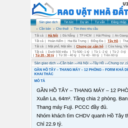
Sàn giao dịch
Tin tức
Dự án
Tư vấn
Đăng nhập
Cần bán
Cho thuê
Tìm theo nhu cầu
Tất cả
|
Hà Nội
|
Đà Nẵng
|
TP HCM
|
Hải Phòng
|
An Giang
Tất cả
|
Hoàn Kiếm
|
Hai Bà Trưng
|
Đống Đa
|
Tây Hồ
|
Tha
Tất cả
|
Mặt phố, Mặt tiền
|
Chung cư ,căn hộ
|
Cửa hàng, Vă
Tất cả
|
Dưới 500 triệu
|
Từ 500 -1 tỷ
|
Từ 1 -2 tỷ
|
Từ 2 -3 tỷ
|
Từ 20 - 30 tỷ
|
Từ 30 - 40 tỷ
|
Từ 40 - 60 tỷ
|
Trên 60 tỷ
>>
>>
>>
>>
Sàn giao dịch
Cần bán
Hà Nội
Tây Hồ
Chung cư ,c
GẦN HỒ TÂY – THANG MÁY – 12 PHÒNG – FORM KHÁ D
KHAI THÁC
MÔ TẢ
GẦN HỒ TÂY – THANG MÁY – 12 PH
Xuân La, 64m². Tầng chia 2 phòng. Ban 
Thang máy Fuji. PCCC đầy đủ.
Nhóm khách tìm CHDV quanh Hồ Tây th
Chỉ 22.9 tỷ.