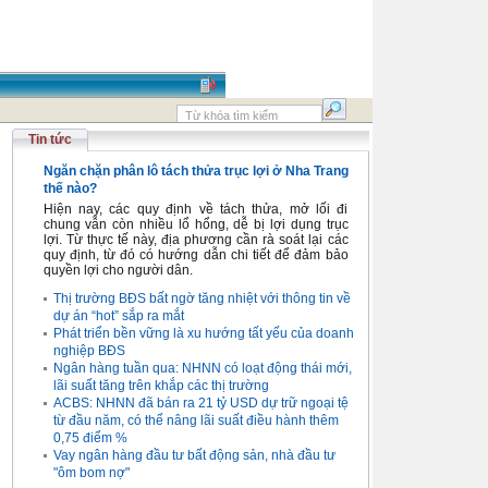
Tin tức
Ngăn chặn phân lô tách thửa trục lợi ở Nha Trang
thế nào?
Hiện nay, các quy định về tách thửa, mở lối đi
chung vẫn còn nhiều lổ hổng, dễ bị lợi dụng trục
lợi. Từ thực tế này, địa phương cần rà soát lại các
quy định, từ đó có hướng dẫn chi tiết để đảm bảo
quyền lợi cho người dân.
Thị trường BĐS bất ngờ tăng nhiệt với thông tin về
dự án “hot” sắp ra mắt
Phát triển bền vững là xu hướng tất yếu của doanh
nghiệp BĐS
Ngân hàng tuần qua: NHNN có loạt động thái mới,
lãi suất tăng trên khắp các thị trường
ACBS: NHNN đã bán ra 21 tỷ USD dự trữ ngoại tệ
từ đầu năm, có thể nâng lãi suất điều hành thêm
0,75 điểm %
Vay ngân hàng đầu tư bất động sản, nhà đầu tư
"ôm bom nợ"