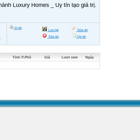
nh Luxury Homes _ Uy tín tạo giá trị.
In tin
Lưu lại
Sửa tin
Xóa tin
Up tin
6
Tỉnh /T.Phố
Giá
Lượt xem
Ngày