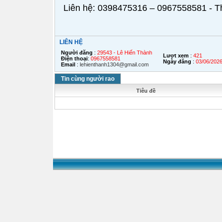
Liên hệ: 0398475316 – 0967558581 - Thà
LIÊN HỆ
Người đăng
:
29543 - Lê Hiến Thành
Lượt xem
:
421
Điện thoại
:
0967558581
Ngày đăng
:
03/06/202
Email
:
lehienthanh1304@gmail.com
Tin cùng người rao
Tiêu đề