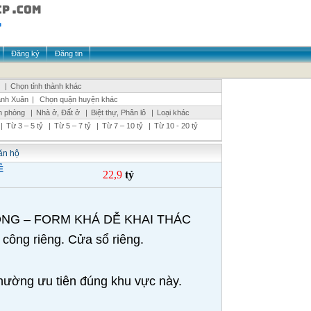
Đăng ký
Đăng tin
|
Chọn tỉnh thành khác
nh Xuân
|
Chọn quận huyện khác
n phòng
|
Nhà ở, Đất ở
|
Biệt thự, Phân lô
|
Loại khác
|
Từ 3 – 5 tỷ
|
Từ 5 – 7 tỷ
|
Từ 7 – 10 tỷ
|
Từ 10 - 20 tỷ
ăn hộ
Ễ
22,9
tỷ
ÒNG – FORM KHÁ DỄ KHAI THÁC
công riêng. Cửa sổ riêng.
ường ưu tiên đúng khu vực này.