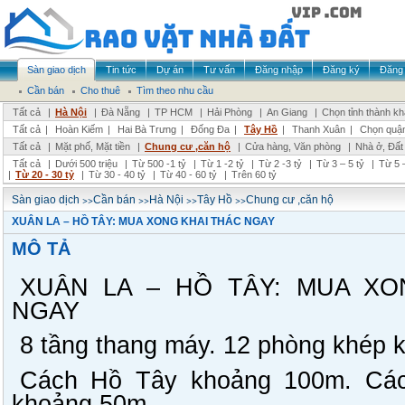
Sàn giao dịch
Tin tức
Dự án
Tư vấn
Đăng nhập
Đăng ký
Đăng 
Cần bán
Cho thuê
Tìm theo nhu cầu
Tất cả
|
Hà Nội
|
Đà Nẵng
|
TP HCM
|
Hải Phòng
|
An Giang
|
Chọn tỉnh thành k
Tất cả
|
Hoàn Kiếm
|
Hai Bà Trưng
|
Đống Đa
|
Tây Hồ
|
Thanh Xuân
|
Chọn quậ
Tất cả
|
Mặt phố, Mặt tiền
|
Chung cư ,căn hộ
|
Cửa hàng, Văn phòng
|
Nhà ở, Đất
Tất cả
|
Dưới 500 triệu
|
Từ 500 -1 tỷ
|
Từ 1 -2 tỷ
|
Từ 2 -3 tỷ
|
Từ 3 – 5 tỷ
|
Từ 5 –
|
Từ 20 - 30 tỷ
|
Từ 30 - 40 tỷ
|
Từ 40 - 60 tỷ
|
Trên 60 tỷ
>>
>>
>>
>>
Sàn giao dịch
Cần bán
Hà Nội
Tây Hồ
Chung cư ,căn hộ
XUÂN LA – HỒ TÂY: MUA XONG KHAI THÁC NGAY
MÔ TẢ
XUÂN LA – HỒ TÂY: MUA XO
NGAY
8 tầng thang máy. 12 phòng khép k
Cách Hồ Tây khoảng 100m. Các
khoảng 50m.