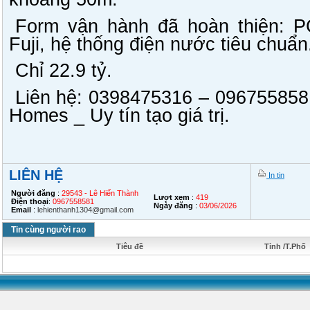
Form vận hành đã hoàn thiện: 
Fuji, hệ thống điện nước tiêu chuẩn
Chỉ 22.9 tỷ.
Liên hệ: 0398475316 – 096755858
Homes _ Uy tín tạo giá trị.
LIÊN HỆ
In tin
Người đăng
:
29543 - Lê Hiến Thành
Lượt xem
:
419
Điện thoại
:
0967558581
Ngày đăng
:
03/06/2026
Email
:
lehienthanh1304@gmail.com
Tin cùng người rao
Tiêu đề
Tỉnh /T.Phố