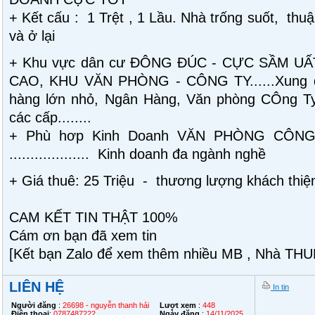
+ Kết cấu : 1 Trệt , 1 Lầu. Nhà trống suốt, thuậ
và ở lại
+ Khu vực dân cư ĐÔNG ĐÚC - CỰC SẦM U
CAO, KHU VĂN PHÒNG - CÔNG TY......Xung q
hàng lớn nhỏ, Ngân Hàng, Văn phòng CÔng Ty,
các cấp........
+ Phù hơp Kinh Doanh VĂN PHÒNG CÔNG
................... Kinh doanh đa ngành nghề
+ Giá thuê: 25 Triệu - thương lượng khách thiện
CAM KẾT TIN THẬT 100%
Cám ơn bạn đã xem tin
[Kết bạn Zalo để xem thêm nhiều MB , Nhà THU
LIÊN HỆ
In tin
Người đăng
:
26698 - nguyễn thanh hải
Lượt xem
:
448
Điện thoại
:
0787487222
Ngày đăng
:
14/11/2025