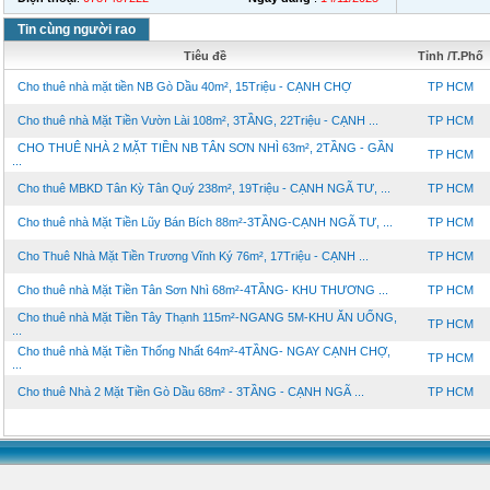
Tin cùng người rao
Tiêu đề
Tỉnh /T.Phố
Cho thuê nhà mặt tiền NB Gò Dầu 40m², 15Triệu - CẠNH CHỢ
TP HCM
Cho thuê nhà Mặt Tiền Vườn Lài 108m², 3TẦNG, 22Triệu - CẠNH ...
TP HCM
CHO THUÊ NHÀ 2 MẶT TIỀN NB TÂN SƠN NHÌ 63m², 2TẦNG - GẦN
TP HCM
...
Cho thuê MBKD Tân Kỳ Tân Quý 238m², 19Triệu - CẠNH NGÃ TƯ, ...
TP HCM
Cho thuê nhà Mặt Tiền Lũy Bán Bích 88m²-3TẦNG-CẠNH NGÃ TƯ, ...
TP HCM
Cho Thuê Nhà Mặt Tiền Trương Vĩnh Ký 76m², 17Triệu - CẠNH ...
TP HCM
Cho thuê nhà Mặt Tiền Tân Sơn Nhì 68m²-4TẦNG- KHU THƯƠNG ...
TP HCM
Cho thuê nhà Mặt Tiền Tây Thạnh 115m²-NGANG 5M-KHU ĂN UỐNG,
TP HCM
...
Cho thuê nhà Mặt Tiền Thống Nhất 64m²-4TẦNG- NGAY CẠNH CHỢ,
TP HCM
...
Cho thuê Nhà 2 Mặt Tiền Gò Dầu 68m² - 3TẦNG - CẠNH NGÃ ...
TP HCM