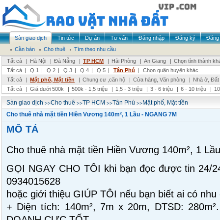
Sàn giao dịch
Tin tức
Dự án
Tư vấn
Đăng nhập
Đăng ký
Đăng 
Cần bán
Cho thuê
Tìm theo nhu cầu
Tất cả
|
Hà Nội
|
Đà Nẵng
|
TP HCM
|
Hải Phòng
|
An Giang
|
Chọn tỉnh thành kh
Tất cả
|
Q 1
|
Q 2
|
Q 3
|
Q 4
|
Q 5
|
Tân Phú
|
Chọn quận huyện khác
Tất cả
|
Mặt phố, Mặt tiền
|
Chung cư ,căn hộ
|
Cửa hàng, Văn phòng
|
Nhà ở, Đất
Tất cả
|
Giá dưới 500k
|
500k - 1,5 triệu
|
1,5 - 3 triệu
|
3 - 6 triệu
|
6 - 10 triệu
|
10
>>
>>
>>
>>
Sàn giao dịch
Cho thuê
TP HCM
Tân Phú
Mặt phố, Mặt tiền
Cho thuê nhà mặt tiền Hiền Vương 140m², 1 Lầu - NGANG 7M
MÔ TẢ
Cho thuê nhà mặt tiền Hiền Vương 140m², 1 L
GỌI NGAY CHO TÔI khi bạn đọc được tin 24/
0934015628
hoặc giới thiệu GIÚP TÔI nếu bạn biết ai có nhu
+ Diện tích: 140m², 7m x 20m, DTSD: 280m².
DOANH CỰC TỐT