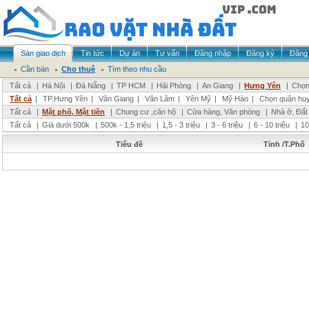
Sàn giao dịch
Tin tức
Dự án
Tư vấn
Đăng nhập
Đăng ký
Đăng 
Cần bán
Cho thuê
Tìm theo nhu cầu
Tất cả
|
Hà Nội
|
Đà Nẵng
|
TP HCM
|
Hải Phòng
|
An Giang
|
Hưng Yên
|
Chọn
Tất cả
|
TP.Hưng Yên
|
Văn Giang
|
Văn Lâm
|
Yên Mỹ
|
Mỹ Hào
|
Chọn quận hu
Tất cả
|
Mặt phố, Mặt tiền
|
Chung cư ,căn hộ
|
Cửa hàng, Văn phòng
|
Nhà ở, Đất
Tất cả
|
Giá dưới 500k
|
500k - 1,5 triệu
|
1,5 - 3 triệu
|
3 - 6 triệu
|
6 - 10 triệu
|
10
Tiêu đề
Tỉnh /T.Phố