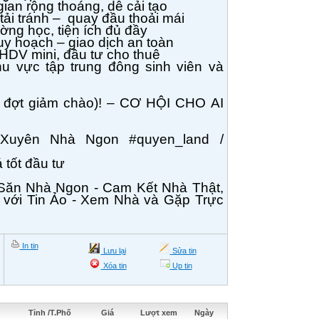
ian rộng thoáng, dễ cải tạo
tải tránh –
quay đầu thoải mái
ờng học, tiện ích đủ đầy
uy hoạch – giao dịch an toàn
HDV mini, đầu tư cho thuê
 vực tập trung đông sinh viên và
 3 đợt giảm chào)! – CƠ HỘI CHO AI
Xuyên Nhà Ngon #quyen_land /
á tốt đầu tư
Săn Nhà Ngon - Cam Kết Nhà Thật,
ng với Tin Ảo - Xem Nhà và Gặp Trực
In tin
Lưu lại
Sửa tin
Xóa tin
Up tin
Tỉnh /T.Phố
Giá
Lượt xem
Ngày