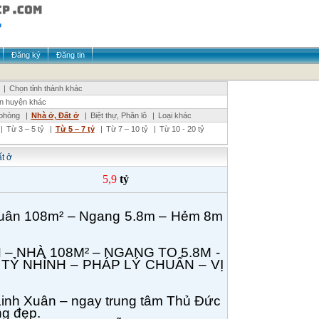
Đăng ký
Đăng tin
|
Chọn tỉnh thành khác
n huyện khác
phòng
|
Nhà ở, Đất ở
|
Biệt thự, Phân lô
|
Loại khác
|
Từ 3 – 5 tỷ
|
Từ 5 – 7 tỷ
|
Từ 7 – 10 tỷ
|
Từ 10 - 20 tỷ
t ở
5,9
tỷ
Xuân 108m² – Ngang 5.8m – Hẻm 8m
N – NHÀ 108M² – NGANG TO 5.8M -
 TỶ NHỈNH – PHÁP LÝ CHUẨN – VỊ
inh Xuân – ngay trung tâm Thủ Đức
ng đẹp.