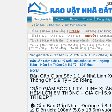
Sàn giao dịch
Tin tức
Dự án
Tư vấn
Đăng nhập
Cần bán
Cho thuê
Tìm theo nhu cầu
Tất cả
|
Hà Nội
|
Đà Nẵng
|
TP HCM
|
Hải Phòng
|
An Giang
Tất cả
|
Q 1
|
Q 2
|
Q 3
|
Q 4
|
Q 5
|
Thủ Đức
|
Chọn quậ
Tất cả
|
Mặt phố, Mặt tiền
|
Chung cư ,căn hộ
|
Cửa hàng, Văn 
Tất cả
|
Dưới 500 triệu
|
Từ 500 -1 tỷ
|
Từ 1 -2 tỷ
|
Từ 2 -3 tỷ
|
Từ 20 - 30 tỷ
|
Từ 30 - 40 tỷ
|
Từ 40 - 60 tỷ
|
Trên 60 tỷ
>>
>>
>>
>>
Sàn giao dịch
Cần bán
TP HCM
Thủ Đức
Nhà ở, Đấ
Bán Gấp Giảm Sốc 1.1 tỷ Nhà Linh Xuân 108m² – Ngang
5.8m – Hẻm 8m Thông Chỉ 5.9 Tỷ – Sổ Riêng
MÔ TẢ
Bán Gấp Giảm Sốc 1.1 tỷ Nhà Linh 
Thông Chỉ 5.9 Tỷ – Sổ Riêng
“GẤP GIẢM SỐC 1.1 TỶ - LINH XUÂ
HẺM LỚN 8M THÔNG – GIÁ CHỈ 5.9
TRÍ ĐẸP ”
🏠
Cần Bán Gấp Nhà – Đường số 8, L
📐
Diện tích: 108m² (5.8 x 18.6m) vuô