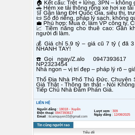
🏠
Kết cấu: Trệt + lửng, 3PN – không g
🚗
Hẻm xe tải thông rộng xe hơi xe tải 
🛒
Gần làng ĐH Quốc Gia, siêu thị, trư
📜
Sổ đỏ riêng, pháp lý sạch, không q
💼
Phù hợp: Mua ở, làm VP công ty, C
📈
Tiềm năng cho thuê cao: Gần khu
người đi làm.
💰
Giá chỉ 5.9 tỷ – giá cũ 7 tỷ ( đã
NHANH TAY!
☎️
Gọi ngay/Z.alo
0947393617 
NP2323454
Nhà ngon – vị trí đẹp – pháp lý rõ – gi
Thổ Địa Nhà Phố Thủ Đức. Chuyên 
Giá Thật - Thông tin thật - Nói Khô
Tiếp Chủ Nhà Đàm Phán Giá.
LIÊN HỆ
Người đăng
:
18018 - Xuyên
Lượt xem
:
309
Điện thoại
:
0947393617
Ngày đăng
:
12/08/2025
Email
:
ttcamquyen33@gmail.com
Tin cùng người rao
Tiêu đề