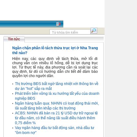
Tin tức
Ngăn chặn phân lô tách thửa trục lợi ở Nha Trang
thế nào?
Hiện nay, các quy định về tách thửa, mở lối đi
chung vẫn còn nhiều lổ hổng, dễ bị lợi dụng trục
lợi. Từ thực tế này, địa phương cần rà soát lại các
quy định, từ đó có hướng dẫn chi tiết để đảm bảo
quyền lợi cho người dân.
Thị trường BĐS bất ngờ tăng nhiệt với thông tin về
dự án “hot” sắp ra mắt
Phát triển bền vững là xu hướng tất yếu của doanh
nghiệp BĐS
Ngân hàng tuần qua: NHNN có loạt động thái mới,
lãi suất tăng trên khắp các thị trường
ACBS: NHNN đã bán ra 21 tỷ USD dự trữ ngoại tệ
từ đầu năm, có thể nâng lãi suất điều hành thêm
0,75 điểm %
Vay ngân hàng đầu tư bất động sản, nhà đầu tư
"ôm bom nợ"