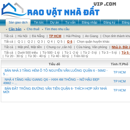
Sàn giao dịch
Tin tức
Dự án
Tư vấn
Đăng nhập
Đăng ký
Đăng 
Cần bán
Cho thuê
Tìm theo nhu cầu
Tất cả
|
Hà Nội
|
Đà Nẵng
|
TP HCM
|
Hải Phòng
|
An Giang
|
Chọn tỉnh thành kh
Tất cả
|
Q 1
|
Q 2
|
Q 3
|
Q 4
|
Q 5
|
Q 6
|
Chọn quận huyện khác
Tất cả
|
Mặt phố, Mặt tiền
|
Chung cư ,căn hộ
|
Cửa hàng, Văn phòng
|
Nhà ở, Đất 
Tất cả
|
Dưới 500 triệu
|
Từ 500 -1 tỷ
|
Từ 1 -2 tỷ
|
Từ 2 -3 tỷ
|
Từ 3 – 5 tỷ
|
Từ 5 
|
Từ 20 - 30 tỷ
|
Từ 30 - 40 tỷ
|
Từ 40 - 60 tỷ
|
Trên 60 tỷ
Tiêu đề
Tỉnh /T.Phố
BÁN NHÀ 3 TẦNG HẺM Ô TÔ NGUYỄN VĂN LUÔNG QUẬN 6 - 56M2 -
TP HCM
5 ...
NHÀ 4 TẦNG HẬU GIANG Q6 – HXH 4M THÔNG – NỞ HẬU ĐẸP
TP HCM
49M2 – ...
BÁN ĐẤT TRỐNG ĐƯỜNG VĂN TIÊN QUẬN 6- THÍCH HỢP XÂY NHÀ
TP HCM
MỚI