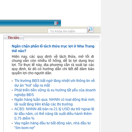
Tin tức
Ngăn chặn phân lô tách thửa trục lợi ở Nha Trang
thế nào?
Hiện nay, các quy định về tách thửa, mở lối đi
chung vẫn còn nhiều lổ hổng, dễ bị lợi dụng trục
lợi. Từ thực tế này, địa phương cần rà soát lại các
quy định, từ đó có hướng dẫn chi tiết để đảm bảo
quyền lợi cho người dân.
Thị trường BĐS bất ngờ tăng nhiệt với thông tin về
dự án “hot” sắp ra mắt
Phát triển bền vững là xu hướng tất yếu của doanh
nghiệp BĐS
Ngân hàng tuần qua: NHNN có loạt động thái mới,
lãi suất tăng trên khắp các thị trường
ACBS: NHNN đã bán ra 21 tỷ USD dự trữ ngoại tệ
từ đầu năm, có thể nâng lãi suất điều hành thêm
0,75 điểm %
Vay ngân hàng đầu tư bất động sản, nhà đầu tư
"ôm bom nợ"