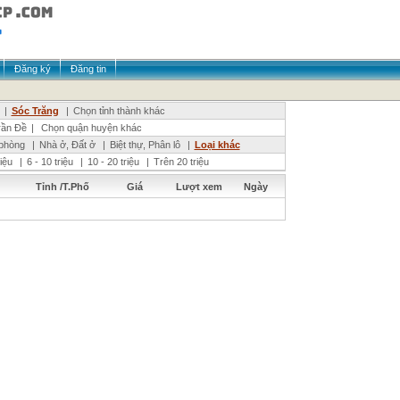
Đăng ký
Đăng tin
|
Sóc Trăng
|
Chọn tỉnh thành khác
rần Đề
|
Chọn quận huyện khác
phòng
|
Nhà ở, Đất ở
|
Biệt thự, Phân lô
|
Loại khác
riệu
|
6 - 10 triệu
|
10 - 20 triệu
|
Trên 20 triệu
Tỉnh /T.Phố
Giá
Lượt xem
Ngày