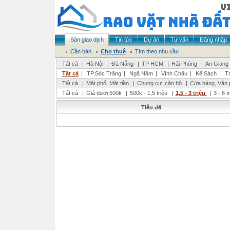
Sàn giao dịch
Tin tức
Dự án
Tư vấn
Đăng nhập
Cần bán
Cho thuê
Tìm theo nhu cầu
Tất cả
|
Hà Nội
|
Đà Nẵng
|
TP HCM
|
Hải Phòng
|
An Giang
Tất cả
|
TP.Sóc Trăng
|
Ngã Năm
|
Vĩnh Châu
|
Kế Sách
|
T
Tất cả
|
Mặt phố, Mặt tiền
|
Chung cư ,căn hộ
|
Cửa hàng, Văn 
Tất cả
|
Giá dưới 500k
|
500k - 1,5 triệu
|
1,5 - 3 triệu
|
3 - 6 t
Tiêu đề