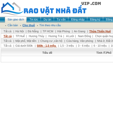
Sàn giao dịch
Tin tức
Dự án
Tư vấn
Đăng nhập
Đăng ký
Đăng 
Cần bán
Cho thuê
Tìm theo nhu cầu
Tất cả
|
Hà Nội
|
Đà Nẵng
|
TP HCM
|
Hải Phòng
|
An Giang
|
Thừa Thiên Huế
Tất cả
|
TP.Huế
|
Hương Thủy
|
Hương Trà
|
A Lưới
|
Nam Đông
|
Chọn quận hu
Tất cả
|
Mặt phố, Mặt tiền
|
Chung cư ,căn hộ
|
Cửa hàng, Văn phòng
|
Nhà ở, Đất ở
Tất cả
|
Giá dưới 500k
|
500k - 1,5 triệu
|
1,5 - 3 triệu
|
3 - 6 triệu
|
6 - 10 triệu
|
1
Tiêu đề
Tỉnh /T.Phố