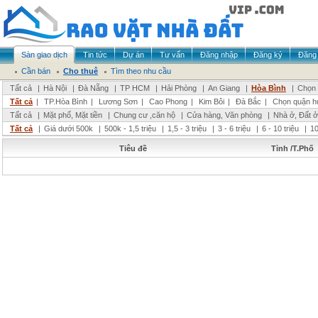
Sàn giao dịch
Tin tức
Dự án
Tư vấn
Đăng nhập
Đăng ký
Đăng 
Cần bán
Cho thuê
Tìm theo nhu cầu
Tất cả
|
Hà Nội
|
Đà Nẵng
|
TP HCM
|
Hải Phòng
|
An Giang
|
Hòa Bình
|
Chọn 
Tất cả
|
TP.Hòa Bình
|
Lương Sơn
|
Cao Phong
|
Kim Bôi
|
Đà Bắc
|
Chọn quận h
Tất cả
|
Mặt phố, Mặt tiền
|
Chung cư ,căn hộ
|
Cửa hàng, Văn phòng
|
Nhà ở, Đất ở
Tất cả
|
Giá dưới 500k
|
500k - 1,5 triệu
|
1,5 - 3 triệu
|
3 - 6 triệu
|
6 - 10 triệu
|
10
Tiêu đề
Tỉnh /T.Phố