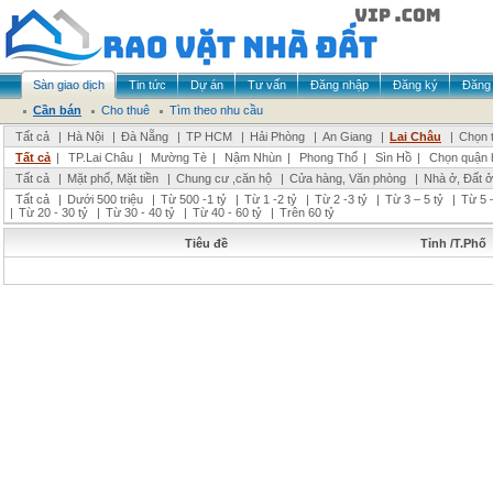
Sàn giao dịch
Tin tức
Dự án
Tư vấn
Đăng nhập
Đăng ký
Đăng 
Cần bán
Cho thuê
Tìm theo nhu cầu
Tất cả
|
Hà Nội
|
Đà Nẵng
|
TP HCM
|
Hải Phòng
|
An Giang
|
Lai Châu
|
Chọn t
Tất cả
|
TP.Lai Châu
|
Mường Tè
|
Nậm Nhùn
|
Phong Thổ
|
Sìn Hồ
|
Chọn quận 
Tất cả
|
Mặt phố, Mặt tiền
|
Chung cư ,căn hộ
|
Cửa hàng, Văn phòng
|
Nhà ở, Đất ở
Tất cả
|
Dưới 500 triệu
|
Từ 500 -1 tỷ
|
Từ 1 -2 tỷ
|
Từ 2 -3 tỷ
|
Từ 3 – 5 tỷ
|
Từ 5 –
|
Từ 20 - 30 tỷ
|
Từ 30 - 40 tỷ
|
Từ 40 - 60 tỷ
|
Trên 60 tỷ
Tiêu đề
Tỉnh /T.Phố