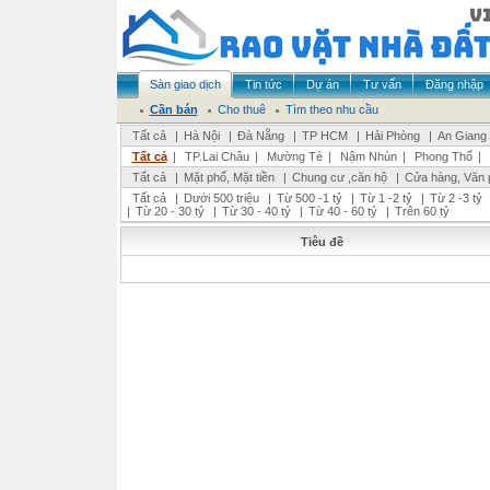
Sàn giao dịch
Tin tức
Dự án
Tư vấn
Đăng nhập
Cần bán
Cho thuê
Tìm theo nhu cầu
Tất cả
|
Hà Nội
|
Đà Nẵng
|
TP HCM
|
Hải Phòng
|
An Giang
Tất cả
|
TP.Lai Châu
|
Mường Tè
|
Nậm Nhùn
|
Phong Thổ
|
Tất cả
|
Mặt phố, Mặt tiền
|
Chung cư ,căn hộ
|
Cửa hàng, Văn 
Tất cả
|
Dưới 500 triệu
|
Từ 500 -1 tỷ
|
Từ 1 -2 tỷ
|
Từ 2 -3 tỷ
|
Từ 20 - 30 tỷ
|
Từ 30 - 40 tỷ
|
Từ 40 - 60 tỷ
|
Trên 60 tỷ
Tiêu đề