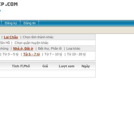
Đăng ký
Đăng tin
|
Lai Châu
|
Chọn tỉnh thành khác
Sìn Hồ
|
Chọn quận huyện khác
phòng
|
Nhà ở, Đất ở
|
Biệt thự, Phân lô
|
Loại khác
|
Từ 3 – 5 tỷ
|
Từ 5 – 7 tỷ
|
Từ 7 – 10 tỷ
|
Từ 10 - 20 tỷ
Tỉnh /T.Phố
Giá
Lượt xem
Ngày