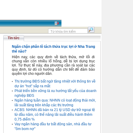
Tin tức
Ngăn chặn phân lô tách thửa trục lợi ở Nha Trang
thế nào?
Hiện nay, các quy định về tách thửa, mở lối đi
chung vẫn còn nhiều lổ hổng, dễ bị lợi dụng trục
lợi. Từ thực tế này, địa phương cần rà soát lại các
quy định, từ đó có hướng dẫn chi tiết để đảm bảo
quyền lợi cho người dân.
Thị trường BĐS bất ngờ tăng nhiệt với thông tin về
dự án “hot” sắp ra mắt
Phát triển bền vững là xu hướng tất yếu của doanh
nghiệp BĐS
Ngân hàng tuần qua: NHNN có loạt động thái mới,
lãi suất tăng trên khắp các thị trường
ACBS: NHNN đã bán ra 21 tỷ USD dự trữ ngoại tệ
từ đầu năm, có thể nâng lãi suất điều hành thêm
0,75 điểm %
Vay ngân hàng đầu tư bất động sản, nhà đầu tư
"ôm bom nợ"