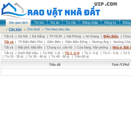
Sàn giao dịch
Tin tức
Dự án
Tư vấn
Đăng nhập
Đăng ký
Đăng 
Cần bán
Cho thuê
Tìm theo nhu cầu
Tất cả
|
Hà Nội
|
Đà Nẵng
|
TP HCM
|
Hải Phòng
|
An Giang
|
Điện Biên
|
Chọn 
Tất cả
|
TP.Điện Biên Phủ
|
Điện Biên
|
Điện Biên Đông
|
Mường Ảng
|
Mường Chà
Tất cả
|
Mặt phố, Mặt tiền
|
Chung cư ,căn hộ
|
Cửa hàng, Văn phòng
|
Nhà ở, Đất 
Tất cả
|
Dưới 500 triệu
|
Từ 500 -1 tỷ
|
Từ 1 -2 tỷ
|
Từ 2 -3 tỷ
|
Từ 3 – 5 tỷ
|
Từ 5 
|
Từ 20 - 30 tỷ
|
Từ 30 - 40 tỷ
|
Từ 40 - 60 tỷ
|
Trên 60 tỷ
Tiêu đề
Tỉnh /T.Phố