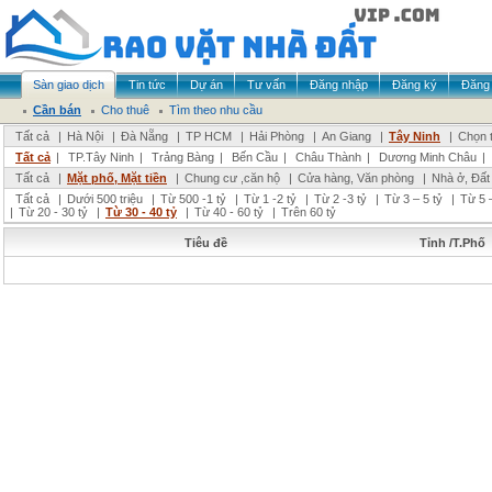
Sàn giao dịch
Tin tức
Dự án
Tư vấn
Đăng nhập
Đăng ký
Đăng 
Cần bán
Cho thuê
Tìm theo nhu cầu
Tất cả
|
Hà Nội
|
Đà Nẵng
|
TP HCM
|
Hải Phòng
|
An Giang
|
Tây Ninh
|
Chọn t
Tất cả
|
TP.Tây Ninh
|
Trảng Bàng
|
Bến Cầu
|
Châu Thành
|
Dương Minh Châu
|
Tất cả
|
Mặt phố, Mặt tiền
|
Chung cư ,căn hộ
|
Cửa hàng, Văn phòng
|
Nhà ở, Đất
Tất cả
|
Dưới 500 triệu
|
Từ 500 -1 tỷ
|
Từ 1 -2 tỷ
|
Từ 2 -3 tỷ
|
Từ 3 – 5 tỷ
|
Từ 5 –
|
Từ 20 - 30 tỷ
|
Từ 30 - 40 tỷ
|
Từ 40 - 60 tỷ
|
Trên 60 tỷ
Tiêu đề
Tỉnh /T.Phố