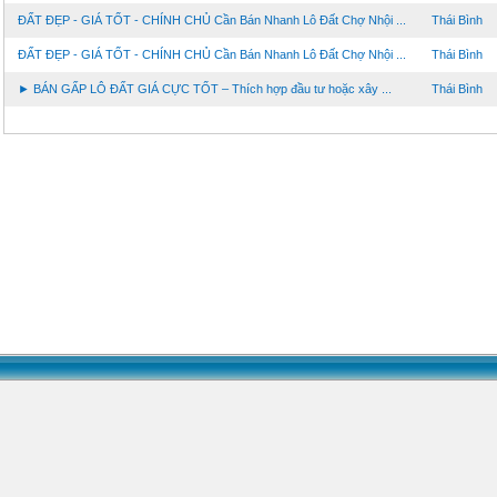
ĐẤT ĐẸP - GIÁ TỐT - CHÍNH CHỦ Cần Bán Nhanh Lô Đất Chợ Nhội ...
Thái Bình
ĐẤT ĐẸP - GIÁ TỐT - CHÍNH CHỦ Cần Bán Nhanh Lô Đất Chợ Nhội ...
Thái Bình
► BÁN GẤP LÔ ĐẤT GIÁ CỰC TỐT – Thích hợp đầu tư hoặc xây ...
Thái Bình