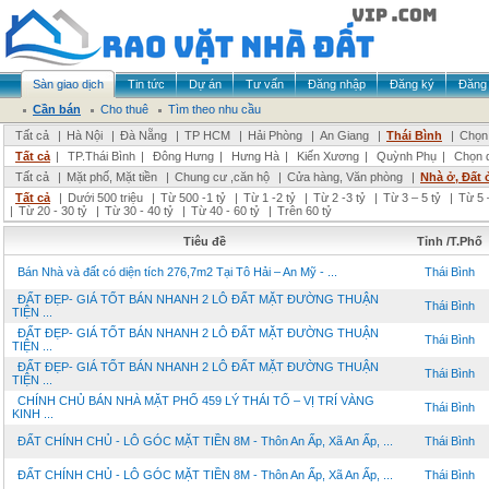
Sàn giao dịch
Tin tức
Dự án
Tư vấn
Đăng nhập
Đăng ký
Đăng 
Cần bán
Cho thuê
Tìm theo nhu cầu
Tất cả
|
Hà Nội
|
Đà Nẵng
|
TP HCM
|
Hải Phòng
|
An Giang
|
Thái Bình
|
Chọn 
Tất cả
|
TP.Thái Bình
|
Đông Hưng
|
Hưng Hà
|
Kiến Xương
|
Quỳnh Phụ
|
Chọn 
Tất cả
|
Mặt phố, Mặt tiền
|
Chung cư ,căn hộ
|
Cửa hàng, Văn phòng
|
Nhà ở, Đất 
Tất cả
|
Dưới 500 triệu
|
Từ 500 -1 tỷ
|
Từ 1 -2 tỷ
|
Từ 2 -3 tỷ
|
Từ 3 – 5 tỷ
|
Từ 5 
|
Từ 20 - 30 tỷ
|
Từ 30 - 40 tỷ
|
Từ 40 - 60 tỷ
|
Trên 60 tỷ
Tiêu đề
Tỉnh /T.Phố
Bán Nhà và đất có diện tích 276,7m2 Tại Tô Hải – An Mỹ - ...
Thái Bình
ĐẤT ĐẸP- GIÁ TỐT BÁN NHANH 2 LÔ ĐẤT MẶT ĐƯỜNG THUẬN
Thái Bình
TIỆN ...
ĐẤT ĐẸP- GIÁ TỐT BÁN NHANH 2 LÔ ĐẤT MẶT ĐƯỜNG THUẬN
Thái Bình
TIỆN ...
ĐẤT ĐẸP- GIÁ TỐT BÁN NHANH 2 LÔ ĐẤT MẶT ĐƯỜNG THUẬN
Thái Bình
TIỆN ...
CHÍNH CHỦ BÁN NHÀ MẶT PHỐ 459 LÝ THÁI TỔ – VỊ TRÍ VÀNG
Thái Bình
KINH ...
ĐẤT CHÍNH CHỦ - LÔ GÓC MẶT TIỀN 8M - Thôn An Ấp, Xã An Ấp, ...
Thái Bình
ĐẤT CHÍNH CHỦ - LÔ GÓC MẶT TIỀN 8M - Thôn An Ấp, Xã An Ấp, ...
Thái Bình