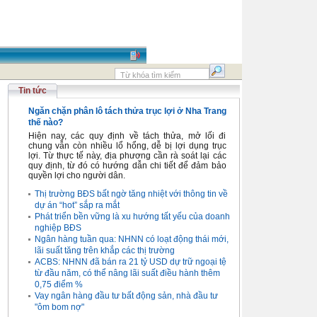
Tin tức
Ngăn chặn phân lô tách thửa trục lợi ở Nha Trang
thế nào?
Hiện nay, các quy định về tách thửa, mở lối đi
chung vẫn còn nhiều lổ hổng, dễ bị lợi dụng trục
lợi. Từ thực tế này, địa phương cần rà soát lại các
quy định, từ đó có hướng dẫn chi tiết để đảm bảo
quyền lợi cho người dân.
Thị trường BĐS bất ngờ tăng nhiệt với thông tin về
dự án “hot” sắp ra mắt
Phát triển bền vững là xu hướng tất yếu của doanh
nghiệp BĐS
Ngân hàng tuần qua: NHNN có loạt động thái mới,
lãi suất tăng trên khắp các thị trường
ACBS: NHNN đã bán ra 21 tỷ USD dự trữ ngoại tệ
từ đầu năm, có thể nâng lãi suất điều hành thêm
0,75 điểm %
Vay ngân hàng đầu tư bất động sản, nhà đầu tư
"ôm bom nợ"