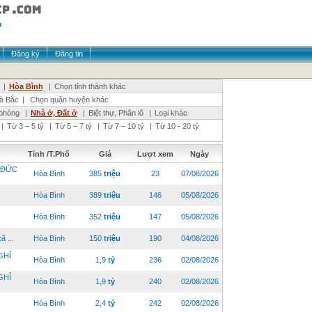
Đăng ký
Đăng tin
|
Hòa Bình
|
Chọn tỉnh thành khác
à Bắc
|
Chọn quận huyện khác
phòng
|
Nhà ở, Đất ở
|
Biệt thự, Phân lô
|
Loại khác
|
Từ 3 – 5 tỷ
|
Từ 5 – 7 tỷ
|
Từ 7 – 10 tỷ
|
Từ 10 - 20 tỷ
Tỉnh /T.Phố
Giá
Lượt xem
Ngày
 ĐỨC
Hòa Bình
385
triệu
23
07/08/2026
Hòa Bình
389
triệu
146
05/08/2026
Hòa Bình
352
triệu
147
05/08/2026
 ...
Hòa Bình
150
triệu
190
04/08/2026
GHỈ
Hòa Bình
1,9
tỷ
236
02/08/2026
GHỈ
Hòa Bình
1,9
tỷ
240
02/08/2026
Hòa Bình
2,4
tỷ
242
02/08/2026