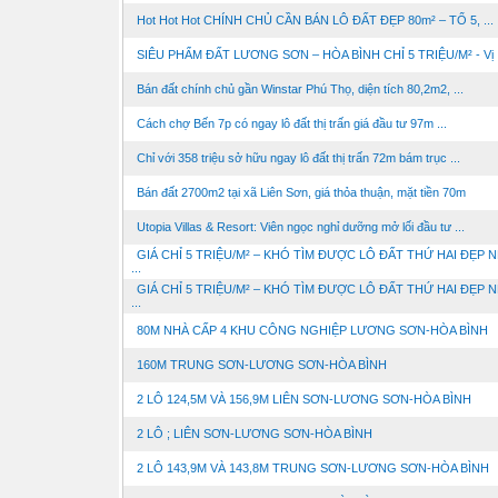
Hot Hot Hot CHÍNH CHỦ CẦN BÁN LÔ ĐẤT ĐẸP 80m² – TỔ 5, ...
SIÊU PHẨM ĐẤT LƯƠNG SƠN – HÒA BÌNH CHỈ 5 TRIỆU/M² - Vị .
Bán đất chính chủ gần Winstar Phú Thọ, diện tích 80,2m2, ...
Cách chợ Bến 7p có ngay lô đất thị trấn giá đầu tư 97m ...
Chỉ với 358 triệu sở hữu ngay lô đất thị trấn 72m bám trục ...
Bán đất 2700m2 tại xã Liên Sơn, giá thỏa thuận, mặt tiền 70m
Utopia Villas & Resort: Viên ngọc nghỉ dưỡng mở lối đầu tư ...
GIÁ CHỈ 5 TRIỆU/M² – KHÓ TÌM ĐƯỢC LÔ ĐẤT THỨ HAI ĐẸP 
...
GIÁ CHỈ 5 TRIỆU/M² – KHÓ TÌM ĐƯỢC LÔ ĐẤT THỨ HAI ĐẸP 
...
80M NHÀ CẤP 4 KHU CÔNG NGHIỆP LƯƠNG SƠN-HÒA BÌNH
160M TRUNG SƠN-LƯƠNG SƠN-HÒA BÌNH
2 LÔ 124,5M VÀ 156,9M LIÊN SƠN-LƯƠNG SƠN-HÒA BÌNH
2 LÔ ; LIÊN SƠN-LƯƠNG SƠN-HÒA BÌNH
2 LÔ 143,9M VÀ 143,8M TRUNG SƠN-LƯƠNG SƠN-HÒA BÌNH