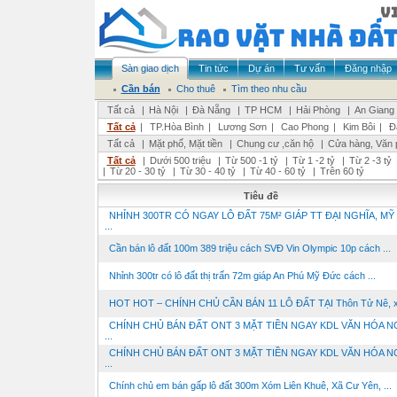
Sàn giao dịch
Tin tức
Dự án
Tư vấn
Đăng nhập
Cần bán
Cho thuê
Tìm theo nhu cầu
Tất cả
|
Hà Nội
|
Đà Nẵng
|
TP HCM
|
Hải Phòng
|
An Giang
Tất cả
|
TP.Hòa Bình
|
Lương Sơn
|
Cao Phong
|
Kim Bôi
|
Đ
Tất cả
|
Mặt phố, Mặt tiền
|
Chung cư ,căn hộ
|
Cửa hàng, Văn 
Tất cả
|
Dưới 500 triệu
|
Từ 500 -1 tỷ
|
Từ 1 -2 tỷ
|
Từ 2 -3 tỷ
|
Từ 20 - 30 tỷ
|
Từ 30 - 40 tỷ
|
Từ 40 - 60 tỷ
|
Trên 60 tỷ
Tiêu đề
NHỈNH 300TR CÓ NGAY LÔ ĐẤT 75M² GIÁP TT ĐẠI NGHĨA, MỸ
...
Cần bán lô đất 100m 389 triệu cách SVĐ Vin Olympic 10p cách ...
Nhỉnh 300tr có lô đất thị trấn 72m giáp An Phú Mỹ Đức cách ...
HOT HOT – CHÍNH CHỦ CẦN BÁN 11 LÔ ĐẤT TẠI Thôn Tử Nê, xã
CHÍNH CHỦ BÁN ĐẤT ONT 3 MẶT TIỀN NGAY KDL VĂN HÓA N
...
CHÍNH CHỦ BÁN ĐẤT ONT 3 MẶT TIỀN NGAY KDL VĂN HÓA N
...
Chính chủ em bán gấp lô đất 300m Xóm Liên Khuê, Xã Cư Yên, ...