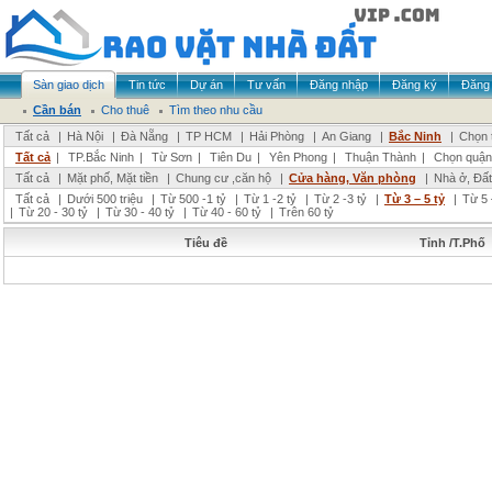
Sàn giao dịch
Tin tức
Dự án
Tư vấn
Đăng nhập
Đăng ký
Đăng 
Cần bán
Cho thuê
Tìm theo nhu cầu
Tất cả
|
Hà Nội
|
Đà Nẵng
|
TP HCM
|
Hải Phòng
|
An Giang
|
Bắc Ninh
|
Chọn 
Tất cả
|
TP.Bắc Ninh
|
Từ Sơn
|
Tiên Du
|
Yên Phong
|
Thuận Thành
|
Chọn quận
Tất cả
|
Mặt phố, Mặt tiền
|
Chung cư ,căn hộ
|
Cửa hàng, Văn phòng
|
Nhà ở, Đất
Tất cả
|
Dưới 500 triệu
|
Từ 500 -1 tỷ
|
Từ 1 -2 tỷ
|
Từ 2 -3 tỷ
|
Từ 3 – 5 tỷ
|
Từ 5 
|
Từ 20 - 30 tỷ
|
Từ 30 - 40 tỷ
|
Từ 40 - 60 tỷ
|
Trên 60 tỷ
Tiêu đề
Tỉnh /T.Phố