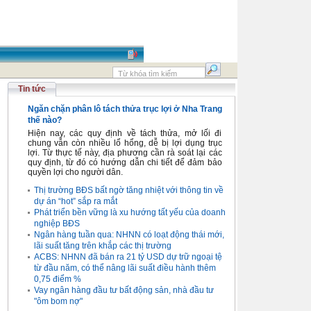
Tin tức
Ngăn chặn phân lô tách thửa trục lợi ở Nha Trang
thế nào?
Hiện nay, các quy định về tách thửa, mở lối đi
chung vẫn còn nhiều lổ hổng, dễ bị lợi dụng trục
lợi. Từ thực tế này, địa phương cần rà soát lại các
quy định, từ đó có hướng dẫn chi tiết để đảm bảo
quyền lợi cho người dân.
Thị trường BĐS bất ngờ tăng nhiệt với thông tin về
dự án “hot” sắp ra mắt
Phát triển bền vững là xu hướng tất yếu của doanh
nghiệp BĐS
Ngân hàng tuần qua: NHNN có loạt động thái mới,
lãi suất tăng trên khắp các thị trường
ACBS: NHNN đã bán ra 21 tỷ USD dự trữ ngoại tệ
từ đầu năm, có thể nâng lãi suất điều hành thêm
0,75 điểm %
Vay ngân hàng đầu tư bất động sản, nhà đầu tư
"ôm bom nợ"