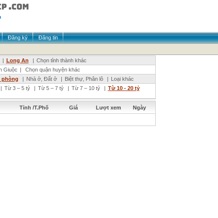
Đăng ký
Đăng tin
|
Long An
|
Chọn tỉnh thành khác
n Giuộc
|
Chọn quận huyện khác
n phòng
|
Nhà ở, Đất ở
|
Biệt thự, Phân lô
|
Loại khác
|
Từ 3 – 5 tỷ
|
Từ 5 – 7 tỷ
|
Từ 7 – 10 tỷ
|
Từ 10 - 20 tỷ
Tỉnh /T.Phố
Giá
Lượt xem
Ngày