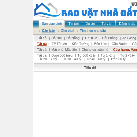
Sàn giao dịch
Tin tức
Dự án
Tư vấn
Đăng nhập
Cần bán
Cho thuê
Tìm theo nhu cầu
Tất cả
|
Hà Nội
|
Đà Nẵng
|
TP HCM
|
Hải Phòng
|
An Giang
Tất cả
|
TP.Tân An
|
Kiến Tường
|
Bến Lức
|
Cần Đước
|
Cầ
Tất cả
|
Mặt phố, Mặt tiền
|
Chung cư ,căn hộ
|
Cửa hàng, Vă
Tất cả
|
Dưới 500 triệu
|
Từ 500 -1 tỷ
|
Từ 1 -2 tỷ
|
Từ 2 -3 tỷ
|
Từ 20 - 30 tỷ
|
Từ 30 - 40 tỷ
|
Từ 40 - 60 tỷ
|
Trên 60 tỷ
Tiêu đề