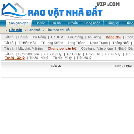
Sàn giao dịch
Tin tức
Dự án
Tư vấn
Đăng nhập
Đăng ký
Đăng 
Cần bán
Cho thuê
Tìm theo nhu cầu
Tất cả
|
Hà Nội
|
Đà Nẵng
|
TP HCM
|
Hải Phòng
|
An Giang
|
Đồng Nai
|
Chọn 
Tất cả
|
TP.Biên Hòa
|
TP.Long Khánh
|
Long Thành
|
Nhơn Trạch
|
Thống Nhất
|
Tất cả
|
Mặt phố, Mặt tiền
|
Chung cư ,căn hộ
|
Cửa hàng, Văn phòng
|
Nhà ở, Đất
Tất cả
|
Dưới 500 triệu
|
Từ 500 -1 tỷ
|
Từ 1 -2 tỷ
|
Từ 2 -3 tỷ
|
Từ 3 – 5 tỷ
|
Từ 5 –
|
Từ 20 - 30 tỷ
|
Từ 30 - 40 tỷ
|
Từ 40 - 60 tỷ
|
Trên 60 tỷ
Tiêu đề
Tỉnh /T.Phố