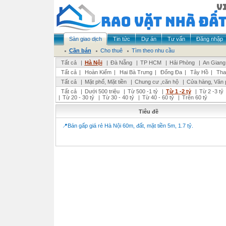
Sàn giao dịch
Tin tức
Dự án
Tư vấn
Đăng nhập
Cần bán
Cho thuê
Tìm theo nhu cầu
Tất cả
|
Hà Nội
|
Đà Nẵng
|
TP HCM
|
Hải Phòng
|
An Giang
Tất cả
|
Hoàn Kiếm
|
Hai Bà Trưng
|
Đống Đa
|
Tây Hồ
|
Tha
Tất cả
|
Mặt phố, Mặt tiền
|
Chung cư ,căn hộ
|
Cửa hàng, Văn 
Tất cả
|
Dưới 500 triệu
|
Từ 500 -1 tỷ
|
Từ 1 -2 tỷ
|
Từ 2 -3 tỷ
|
Từ 20 - 30 tỷ
|
Từ 30 - 40 tỷ
|
Từ 40 - 60 tỷ
|
Trên 60 tỷ
Tiêu đề
📍Bán gấp giá rẻ Hà Nội 60m, đất, mặt tiền 5m, 1.7 tỷ.