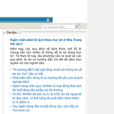
Tin tức
Ngăn chặn phân lô tách thửa trục lợi ở Nha Trang
thế nào?
Hiện nay, các quy định về tách thửa, mở lối đi
chung vẫn còn nhiều lổ hổng, dễ bị lợi dụng trục
lợi. Từ thực tế này, địa phương cần rà soát lại các
quy định, từ đó có hướng dẫn chi tiết để đảm bảo
quyền lợi cho người dân.
Thị trường BĐS bất ngờ tăng nhiệt với thông tin về
dự án “hot” sắp ra mắt
Phát triển bền vững là xu hướng tất yếu của doanh
nghiệp BĐS
Ngân hàng tuần qua: NHNN có loạt động thái mới,
lãi suất tăng trên khắp các thị trường
ACBS: NHNN đã bán ra 21 tỷ USD dự trữ ngoại tệ
từ đầu năm, có thể nâng lãi suất điều hành thêm
0,75 điểm %
Vay ngân hàng đầu tư bất động sản, nhà đầu tư
"ôm bom nợ"