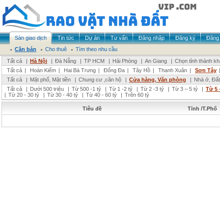
Sàn giao dịch
Tin tức
Dự án
Tư vấn
Đăng nhập
Đăng ký
Đăng 
Cần bán
Cho thuê
Tìm theo nhu cầu
Tất cả
|
Hà Nội
|
Đà Nẵng
|
TP HCM
|
Hải Phòng
|
An Giang
|
Chọn tỉnh thành k
Tất cả
|
Hoàn Kiếm
|
Hai Bà Trưng
|
Đống Đa
|
Tây Hồ
|
Thanh Xuân
|
Sơn Tây
Tất cả
|
Mặt phố, Mặt tiền
|
Chung cư ,căn hộ
|
Cửa hàng, Văn phòng
|
Nhà ở, Đất
Tất cả
|
Dưới 500 triệu
|
Từ 500 -1 tỷ
|
Từ 1 -2 tỷ
|
Từ 2 -3 tỷ
|
Từ 3 – 5 tỷ
|
Từ 5 
|
Từ 20 - 30 tỷ
|
Từ 30 - 40 tỷ
|
Từ 40 - 60 tỷ
|
Trên 60 tỷ
Tiêu đề
Tỉnh /T.Phố