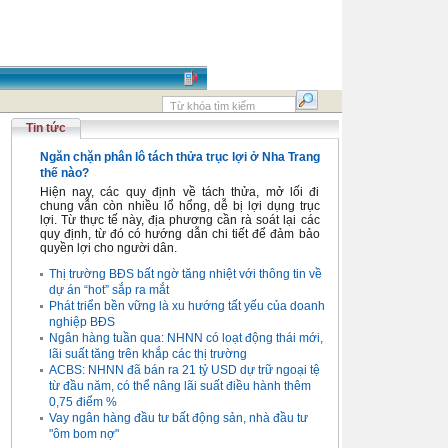
Tin tức
Ngăn chặn phân lô tách thửa trục lợi ở Nha Trang
thế nào?
Hiện nay, các quy định về tách thửa, mở lối đi
chung vẫn còn nhiều lổ hổng, dễ bị lợi dụng trục
lợi. Từ thực tế này, địa phương cần rà soát lại các
quy định, từ đó có hướng dẫn chi tiết để đảm bảo
quyền lợi cho người dân.
Thị trường BĐS bất ngờ tăng nhiệt với thông tin về
dự án “hot” sắp ra mắt
Phát triển bền vững là xu hướng tất yếu của doanh
nghiệp BĐS
Ngân hàng tuần qua: NHNN có loạt động thái mới,
lãi suất tăng trên khắp các thị trường
ACBS: NHNN đã bán ra 21 tỷ USD dự trữ ngoại tệ
từ đầu năm, có thể nâng lãi suất điều hành thêm
0,75 điểm %
Vay ngân hàng đầu tư bất động sản, nhà đầu tư
"ôm bom nợ"