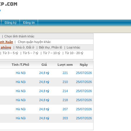
Đăng ký
Đăng tin
|
Chọn tỉnh thành khác
nh Xuân
|
Chọn quận huyện khác
n phòng
|
Nhà ở, Đất ở
|
Biệt thự, Phân lô
|
Loại khác
|
Từ 3 – 5 tỷ
|
Từ 5 – 7 tỷ
|
Từ 7 – 10 tỷ
|
Từ 10 - 20 tỷ
Tỉnh /T.Phố
Giá
Lượt xem
Ngày
Hà Nội
24,8
tỷ
221
25/07/2026
Hà Nội
24,8
tỷ
210
25/07/2026
Hà Nội
24,8
tỷ
214
25/07/2026
Hà Nội
24,8
tỷ
218
25/07/2026
Hà Nội
24,8
tỷ
207
25/07/2026
Hà Nội
24,8
tỷ
203
25/07/2026