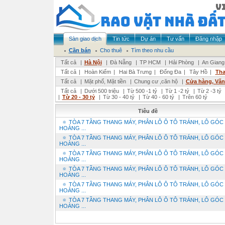
Sàn giao dịch
Tin tức
Dự án
Tư vấn
Đăng nhập
Cần bán
Cho thuê
Tìm theo nhu cầu
Tất cả
|
Hà Nội
|
Đà Nẵng
|
TP HCM
|
Hải Phòng
|
An Giang
Tất cả
|
Hoàn Kiếm
|
Hai Bà Trưng
|
Đống Đa
|
Tây Hồ
|
Tha
Tất cả
|
Mặt phố, Mặt tiền
|
Chung cư ,căn hộ
|
Cửa hàng, Vă
Tất cả
|
Dưới 500 triệu
|
Từ 500 -1 tỷ
|
Từ 1 -2 tỷ
|
Từ 2 -3 tỷ
|
Từ 20 - 30 tỷ
|
Từ 30 - 40 tỷ
|
Từ 40 - 60 tỷ
|
Trên 60 tỷ
Tiêu đề
🔅 TÒA 7 TẦNG THANG MÁY, PHÂN LÔ Ô TÔ TRÁNH, LÔ GÓC
HOÀNG ...
🔅 TÒA 7 TẦNG THANG MÁY, PHÂN LÔ Ô TÔ TRÁNH, LÔ GÓC
HOÀNG ...
🔅 TÒA 7 TẦNG THANG MÁY, PHÂN LÔ Ô TÔ TRÁNH, LÔ GÓC
HOÀNG ...
🔅 TÒA 7 TẦNG THANG MÁY, PHÂN LÔ Ô TÔ TRÁNH, LÔ GÓC
HOÀNG ...
🔅 TÒA 7 TẦNG THANG MÁY, PHÂN LÔ Ô TÔ TRÁNH, LÔ GÓC
HOÀNG ...
🔅 TÒA 7 TẦNG THANG MÁY, PHÂN LÔ Ô TÔ TRÁNH, LÔ GÓC
HOÀNG ...