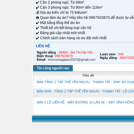
✔️ Căn 2 phòng ngủ: Từ 68m²
✔️ Căn 3 phòng ngủ: Từ 90m² đến 118m²
💰 Giá dự kiến chỉ từ 75 triệu/m².
☎️ Quan tâm dự án? Hãy liên hệ 0967503870 để được tư vấn 
✔️ Mặt bằng tổng thể dự án
✔️ Thiết kế chi tiết từng loại căn hộ
✔️ Bảng giá cập nhật mới nhất
✔️ Chính sách bán hàng và ưu đãi mới nhất
LIÊN HỆ
Người đăng
:
28469 - Bùi Thị Hải Yến
Lượt xem
:
343
Điện thoại
:
0967503870
Ngày đăng
:
08/07/20
Email
:
khoxuonggiatot2023@gmail.com
Tin cùng người rao
Tiêu đề
BÁN TẦNG 2 TẬP THỂ YÊN NGƯU - THANH TRÌ - 50M² SỬ DỤN
...
BÁN NHÀ - TẦNG 2 TẬP THỂ YÊN NGƯU - THANH TRÌ - LÔ GÓ
...
BÁN 2 LÔ LIỀN KỀ - MẶT ĐƯỜNG 10 LÀN XE – KĐT VĨNH HỒNG -