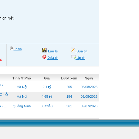
chi tiết:
In tin
Lưu lại
Sửa tin
Xóa tin
Up tin
26
Tỉnh /T.Phố
Giá
Lượt xem
Ngày
G -
Hà Nội
2,1
tỷ
205
03/08/2026
C - Ô
Hà Nội
4,65
tỷ
194
03/08/2026
 ...
Quảng Ninh
33
triệu
361
09/07/2026