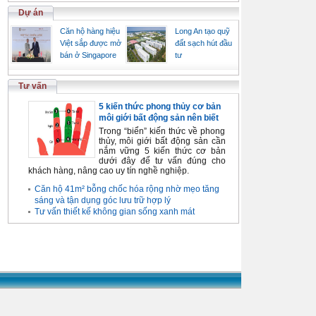
Dự án
Căn hộ hàng hiệu
Long An tạo quỹ
Việt sắp được mở
đất sạch hút đầu
bán ở Singapore
tư
Tư vấn
5 kiến thức phong thủy cơ bản
môi giới bất động sản nên biết
Trong “biển” kiến thức về phong
thủy, môi giới bất động sản cần
nắm vững 5 kiến thức cơ bản
dưới đây để tư vấn đúng cho
khách hàng, nâng cao uy tín nghề nghiệp.
Căn hộ 41m² bỗng chốc hóa rộng nhờ mẹo tăng
sáng và tận dụng góc lưu trữ hợp lý
Tư vấn thiết kế không gian sống xanh mát