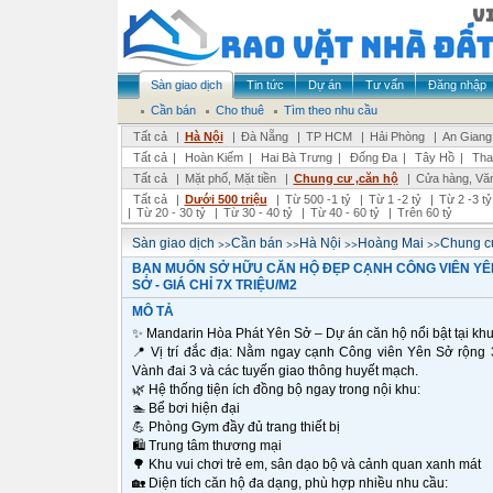
Sàn giao dịch
Tin tức
Dự án
Tư vấn
Đăng nhập
Cần bán
Cho thuê
Tìm theo nhu cầu
Tất cả
|
Hà Nội
|
Đà Nẵng
|
TP HCM
|
Hải Phòng
|
An Giang
Tất cả
|
Hoàn Kiếm
|
Hai Bà Trưng
|
Đống Đa
|
Tây Hồ
|
Tha
Tất cả
|
Mặt phố, Mặt tiền
|
Chung cư ,căn hộ
|
Cửa hàng, Vă
Tất cả
|
Dưới 500 triệu
|
Từ 500 -1 tỷ
|
Từ 1 -2 tỷ
|
Từ 2 -3 tỷ
|
Từ 20 - 30 tỷ
|
Từ 30 - 40 tỷ
|
Từ 40 - 60 tỷ
|
Trên 60 tỷ
>>
>>
>>
>>
Sàn giao dịch
Cần bán
Hà Nội
Hoàng Mai
Chung cư
BẠN MUỐN SỞ HỮU CĂN HỘ ĐẸP CẠNH CÔNG VIÊN YÊ
SỞ - GIÁ CHỈ 7X TRIỆU/M2
MÔ TẢ
✨ Mandarin Hòa Phát Yên Sở – Dự án căn hộ nổi bật tại kh
📍 Vị trí đắc địa: Nằm ngay cạnh Công viên Yên Sở rộng 
Vành đai 3 và các tuyến giao thông huyết mạch.
🌿 Hệ thống tiện ích đồng bộ ngay trong nội khu:
🏊 Bể bơi hiện đại
💪 Phòng Gym đầy đủ trang thiết bị
🛍️ Trung tâm thương mại
🌳 Khu vui chơi trẻ em, sân dạo bộ và cảnh quan xanh mát
🏡 Diện tích căn hộ đa dạng, phù hợp nhiều nhu cầu: