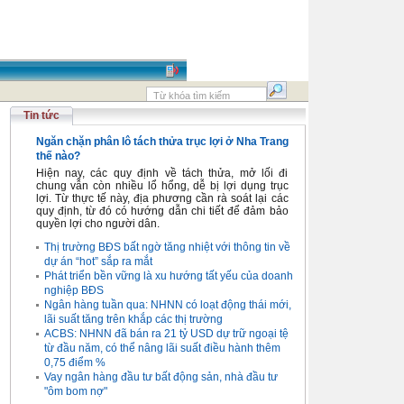
Tin tức
Ngăn chặn phân lô tách thửa trục lợi ở Nha Trang
thế nào?
Hiện nay, các quy định về tách thửa, mở lối đi
chung vẫn còn nhiều lổ hổng, dễ bị lợi dụng trục
lợi. Từ thực tế này, địa phương cần rà soát lại các
quy định, từ đó có hướng dẫn chi tiết để đảm bảo
quyền lợi cho người dân.
Thị trường BĐS bất ngờ tăng nhiệt với thông tin về
dự án “hot” sắp ra mắt
Phát triển bền vững là xu hướng tất yếu của doanh
nghiệp BĐS
Ngân hàng tuần qua: NHNN có loạt động thái mới,
lãi suất tăng trên khắp các thị trường
ACBS: NHNN đã bán ra 21 tỷ USD dự trữ ngoại tệ
từ đầu năm, có thể nâng lãi suất điều hành thêm
0,75 điểm %
Vay ngân hàng đầu tư bất động sản, nhà đầu tư
"ôm bom nợ"