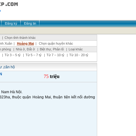
Đăng ký
Đăng tin
|
Chọn tỉnh thành khác
nh Xuân
|
Hoàng Mai
|
Chọn quận huyện khác
n phòng
|
Nhà ở, Đất ở
|
Biệt thự, Phân lô
|
Loại khác
|
Từ 3 – 5 tỷ
|
Từ 5 – 7 tỷ
|
Từ 7 – 10 tỷ
|
Từ 10 - 20 tỷ
 ,căn hộ
N
75
triệu
u Nam Hà Nội.
323ha, thuộc quận Hoàng Mai, thuận tiện kết nối đường