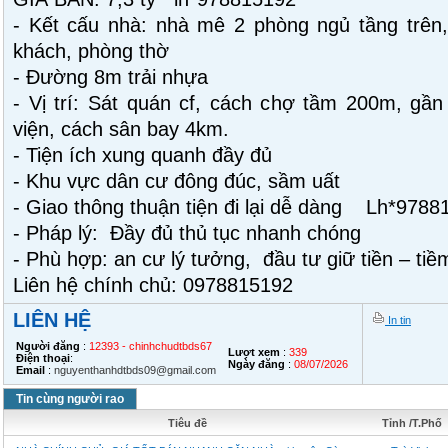
- Kết cấu nhà: nhà mê 2 phòng ngủ tầng trên,
khách, phòng thờ
- Đường 8m trải nhựa
- Vị trí: Sát quán cf, cách chợ tầm 200m, gầ
viện, cách sân bay 4km.
- Tiện ích xung quanh đầy đủ
- Khu vực dân cư đông đúc, sầm uất
- Giao thông thuận tiện đi lại dễ dàng Lh*9788
- Pháp lý: Đầy đủ thủ tục nhanh chóng
- Phù hợp: an cư lý tưởng, đầu tư giữ tiền – tiề
Liên hệ chính chủ: 0978815192
LIÊN HỆ
In tin
Người đăng
:
12393 - chinhchudtbds67
Lượt xem
:
339
Điện thoại
:
Ngày đăng
:
08/07/2026
Email
:
nguyenthanhdtbds09@gmail.com
Tin cùng người rao
Tiêu đề
Tỉnh /T.Phố