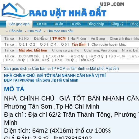
Sàn giao dịch
Tin tức
Dự án
Tư vấn
Đăng nhập
Đăng ký
Đăng 
Cần bán
Cho thuê
Tìm theo nhu cầu
Tất cả
|
Hà Nội
|
Đà Nẵng
|
TP HCM
|
Hải Phòng
|
An Giang
|
Chọn tỉnh thành kh
Tất cả
|
Q 1
|
Q 2
|
Q 3
|
Q 4
|
Q 5
|
Tân Bình
|
Chọn quận huyện khác
Tất cả
|
Mặt phố, Mặt tiền
|
Chung cư ,căn hộ
|
Cửa hàng, Văn phòng
|
Nhà ở, Đất
Tất cả
|
Dưới 500 triệu
|
Từ 500 -1 tỷ
|
Từ 1 -2 tỷ
|
Từ 2 -3 tỷ
|
Từ 3 – 5 tỷ
|
Từ 5 –
|
Từ 20 - 30 tỷ
|
Từ 30 - 40 tỷ
|
Từ 40 - 60 tỷ
|
Trên 60 tỷ
>>
>>
>>
>>
Sàn giao dịch
Cần bán
TP HCM
Tân Bình
Mặt phố, Mặt tiền
NHÀ CHÍNH CHỦ- GIÁ TỐT BÁN NHANH CĂN NHÀ VỊ TRÍ
ĐẸP TẠI Phường Tân Sơn ,Tp Hồ Chí Minh
MÔ TẢ
NHÀ CHÍNH CHỦ- GIÁ TỐT BÁN NHANH CĂN 
Phường Tân Sơn ,Tp Hồ Chí Minh
Địa chỉ : Địa chỉ 62/2 Trần Thánh Tông, Phường
Minh
Diện tích: 64m2 (4X16m) thổ cư 100%
GIÁ BÁN: 7,3 tỷ lh*978815192