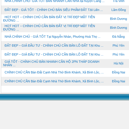
NHÀ CHÍNH CHỦ- GIÁ TỐT BÁN NHANH CĂN NHÀ tại huyện Càng ...
Trà Vinh
ĐẤT ĐẸP - GIÁ TỐT - CHÍNH CHỦ BÁN SIÊU PHẨM ĐẤT TẠI Liên ...
Lâm Đồng
HOT HOT – CHÍNH CHỦ CẦN BÁN ĐẤT VỊ TRÍ ĐẸP MẶT TIỀN
Bình Dương
ĐƯỜNG ...
HOT HOT – CHÍNH CHỦ CẦN BÁN ĐẤT VỊ TRÍ ĐẸP MẶT TIỀN
Bình Dương
ĐƯỜNG ...
NHÀ CHÍNH CHỦ - GIÁ TỐT Tại Nguyễn Nhàn, Phường Hoà Thọ ...
Đà Nẵng
ĐẤT ĐẸP – GIÁ ĐẦU TƯ - CHÍNH CHỦ CẦN BÁN LÔ ĐẤT TẠI Khu ...
Phú Yên
ĐẤT ĐẸP – GIÁ ĐẦU TƯ - CHÍNH CHỦ CẦN BÁN LÔ ĐẤT TẠI Khu ...
Phú Yên
GIÁ TỐT - CHÍNH CHỦ BÁN NHANH CĂN HỘ 2PN THÁP DOANH
Hà Nội
NHÂN ...
CHÍNH CHỦ CẦN Bán Đất Cạnh Nhà Thờ Bình Khánh, Xã Bình Lộc, ...
Đồng Nai
CHÍNH CHỦ CẦN Bán Đất Cạnh Nhà Thờ Bình Khánh, Xã Bình Lộc, ...
Đồng Nai