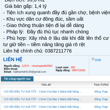
Giá bán gấp: 1,4 tỷ
- Tiện ích xung quanh đầy đủ gần chợ, bệnh việ
- Khu vực dân cư đông đúc, sầm uất
- Giao thông thuận tiện đi lại dễ dàng
- Pháp lý: Đầy đủ thủ tục nhanh chóng
- Phù hợp: Xây nhà ở lâu dài khi đất lên thổ c
tư giữ tiền – tiềm năng tăng giá rõ rệt
Liên hệ chính chủ: 0387211776
LIÊN HỆ
In tin
Người đăng
:
12372 - chunhada464963
Lượt xem
:
393
Điện thoại
:
Ngày đăng
:
08/07/2026
Email
:
haithanhdt4134@gmail.com
Tin cùng người rao
Tiêu đề
Tỉnh /T.Phố
CƠ HỘI ĐẦU TƯ GIÁ TỐT - Chính Chủ Bán 2 Mảnh Đất Nông ...
Đồng Tháp
CƠ HỘI ĐẦU TƯ GIÁ TỐT - Chính Chủ Bán 2 Mảnh Đất Nông ...
Đồng Tháp
CƠ HỘI ĐẦU TƯ GIÁ TỐT - Chính Chủ Bán 2 Mảnh Đất Nông ...
Đồng Tháp