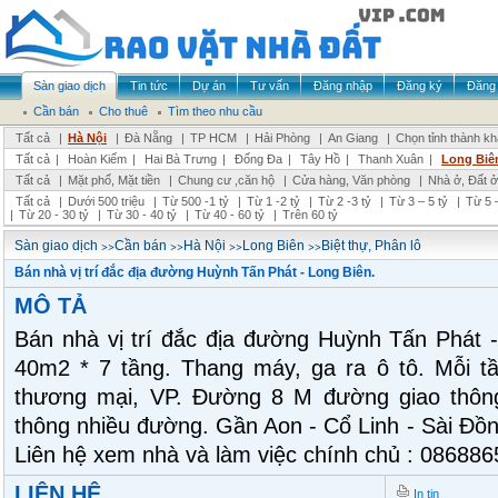
Sàn giao dịch
Tin tức
Dự án
Tư vấn
Đăng nhập
Đăng ký
Đăng 
Cần bán
Cho thuê
Tìm theo nhu cầu
Tất cả
|
Hà Nội
|
Đà Nẵng
|
TP HCM
|
Hải Phòng
|
An Giang
|
Chọn tỉnh thành k
Tất cả
|
Hoàn Kiếm
|
Hai Bà Trưng
|
Đống Đa
|
Tây Hồ
|
Thanh Xuân
|
Long Biê
Tất cả
|
Mặt phố, Mặt tiền
|
Chung cư ,căn hộ
|
Cửa hàng, Văn phòng
|
Nhà ở, Đất ở
Tất cả
|
Dưới 500 triệu
|
Từ 500 -1 tỷ
|
Từ 1 -2 tỷ
|
Từ 2 -3 tỷ
|
Từ 3 – 5 tỷ
|
Từ 5 –
|
Từ 20 - 30 tỷ
|
Từ 30 - 40 tỷ
|
Từ 40 - 60 tỷ
|
Trên 60 tỷ
>>
>>
>>
>>
Sàn giao dịch
Cần bán
Hà Nội
Long Biên
Biệt thự, Phân lô
Bán nhà vị trí đắc địa đường Huỳnh Tấn Phát - Long Biên.
MÔ TẢ
Bán nhà vị trí đắc địa đường Huỳnh Tấn Phát - 
40m2 * 7 tầng. Thang máy, ga ra ô tô. Mỗi t
thương mại, VP. Đường 8 M đường giao thông t
thông nhiều đường. Gần Aon - Cổ Linh - Sài Đồn
Liên hệ xem nhà và làm việc chính chủ : 086886
LIÊN HỆ
In tin