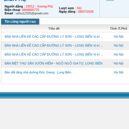
Người đăng
:
23012 - Vương Phú
Lượt xem
:
341
Điện thoại
:
0868865775
Ngày đăng
:
08/07/2026
Email
:
vphu12325@gmail.com
Tin cùng người rao
Tiêu đề
Tỉnh /T.Phố
BÁN NHÀ LIỀN KỀ CAO CẤP ĐƯỜNG LÝ SƠN – LONG BIÊN Vị trí ...
Hà Nội
BÁN NHÀ LIỀN KỀ CAO CẤP ĐƯỜNG LÝ SƠN – LONG BIÊN Vị trí ...
Hà Nội
BÁN NHÀ LIỀN KỀ CAO CẤP ĐƯỜNG LÝ SƠN – LONG BIÊN Vị trí ...
Hà Nội
BÁN BIỆT THỰ SÂN VƯỜN HIẾM – NGÕ NGÔ GIA TỰ, LONG BIÊN
Hà Nội
Bán đất tặng nhà đường Đức Giang - Long Biên.
Hà Nội