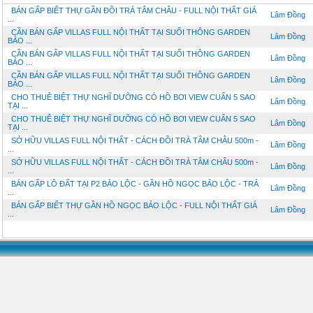
BÁN GẤP BIẾT THỰ GẦN ĐỒI TRẢ TÂM CHÂU - FULL NỘI THẤT GIÁ
Lâm Đồng
...
CẦN BÁN GẤP VILLAS FULL NỘI THẤT TẠI SUỐI THÔNG GARDEN
Lâm Đồng
BẢO ...
CẦN BÁN GẤP VILLAS FULL NỘI THẤT TẠI SUỐI THÔNG GARDEN
Lâm Đồng
BẢO ...
CẦN BÁN GẤP VILLAS FULL NỘI THẤT TẠI SUỐI THÔNG GARDEN
Lâm Đồng
BẢO ...
CHO THUÊ BIỆT THỰ NGHĨ DƯỠNG CÓ HỒ BƠI VIEW CUẨN 5 SAO
Lâm Đồng
TẠI ...
CHO THUÊ BIỆT THỰ NGHĨ DƯỠNG CÓ HỒ BƠI VIEW CUẨN 5 SAO
Lâm Đồng
TẠI ...
SỞ HỮU VILLAS FULL NỘI THẤT - CÁCH ĐỒI TRÀ TÂM CHÂU 500m -
Lâm Đồng
...
SỞ HỮU VILLAS FULL NỘI THẤT - CÁCH ĐỒI TRÀ TÂM CHÂU 500m -
Lâm Đồng
...
BÁN GẤP LÔ ĐẤT TẠI P2 BẢO LỘC - GẦN HỒ NGỌC BẢO LỘC - TRẢ
Lâm Đồng
...
BÁN GẤP BIẾT THỰ GẦN HỒ NGỌC BẢO LỘC - FULL NỘI THẤT GIÁ
Lâm Đồng
...