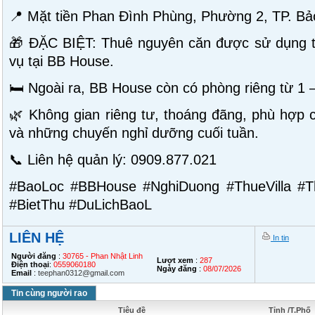
📍 Mặt tiền Phan Đình Phùng, Phường 2, TP. Bả
🎁 ĐẶC BIỆT: Thuê nguyên căn được sử dụng to
vụ tại BB House.
🛏️ Ngoài ra, BB House còn có phòng riêng từ 1 –
🌿 Không gian riêng tư, thoáng đãng, phù hợp 
và những chuyến nghỉ dưỡng cuối tuần.
📞 Liên hệ quản lý: 0909.877.021
#BaoLoc #BBHouse #NghiDuong #ThueVilla 
#BietThu #DuLichBaoL
LIÊN HỆ
In tin
Người đăng
:
30765 - Phan Nhật Linh
Lượt xem
:
287
Điện thoại
:
0559060180
Ngày đăng
:
08/07/2026
Email
:
teephan0312@gmail.com
Tin cùng người rao
Tiêu đề
Tỉnh /T.Phố