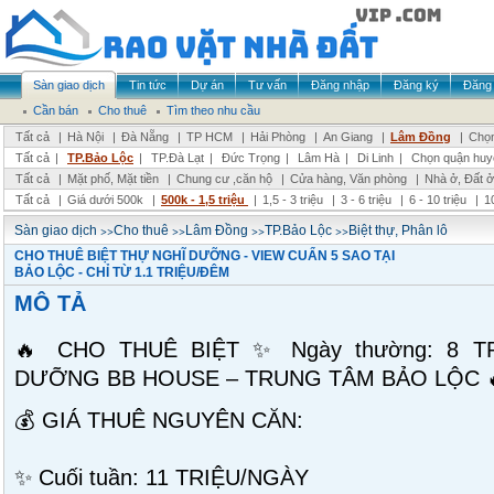
Sàn giao dịch
Tin tức
Dự án
Tư vấn
Đăng nhập
Đăng ký
Đăng 
Cần bán
Cho thuê
Tìm theo nhu cầu
Tất cả
|
Hà Nội
|
Đà Nẵng
|
TP HCM
|
Hải Phòng
|
An Giang
|
Lâm Đồng
|
Chọn
Tất cả
|
TP.Bảo Lộc
|
TP.Đà Lạt
|
Đức Trọng
|
Lâm Hà
|
Di Linh
|
Chọn quận huy
Tất cả
|
Mặt phố, Mặt tiền
|
Chung cư ,căn hộ
|
Cửa hàng, Văn phòng
|
Nhà ở, Đất ở
Tất cả
|
Giá dưới 500k
|
500k - 1,5 triệu
|
1,5 - 3 triệu
|
3 - 6 triệu
|
6 - 10 triệu
|
1
>>
>>
>>
>>
Sàn giao dịch
Cho thuê
Lâm Đồng
TP.Bảo Lộc
Biệt thự, Phân lô
CHO THUÊ BIỆT THỰ NGHĨ DƯỠNG - VIEW CUẨN 5 SAO TẠI
BẢO LỘC - CHỈ TỪ 1.1 TRIỆU/ĐÊM
MÔ TẢ
🔥 CHO THUÊ BIỆT ✨ Ngày thường: 8 T
DƯỠNG BB HOUSE – TRUNG TÂM BẢO LỘC 
💰 GIÁ THUÊ NGUYÊN CĂN:
✨ Cuối tuần: 11 TRIỆU/NGÀY