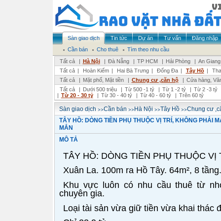
Sàn giao dịch
Tin tức
Dự án
Tư vấn
Đăng nhập
Cần bán
Cho thuê
Tìm theo nhu cầu
Tất cả
|
Hà Nội
|
Đà Nẵng
|
TP HCM
|
Hải Phòng
|
An Giang
Tất cả
|
Hoàn Kiếm
|
Hai Bà Trưng
|
Đống Đa
|
Tây Hồ
|
Tha
Tất cả
|
Mặt phố, Mặt tiền
|
Chung cư ,căn hộ
|
Cửa hàng, Vă
Tất cả
|
Dưới 500 triệu
|
Từ 500 -1 tỷ
|
Từ 1 -2 tỷ
|
Từ 2 -3 tỷ
|
Từ 20 - 30 tỷ
|
Từ 30 - 40 tỷ
|
Từ 40 - 60 tỷ
|
Trên 60 tỷ
>>
>>
>>
>>
Sàn giao dịch
Cần bán
Hà Nội
Tây Hồ
Chung cư ,c
TÂY HỒ: DÒNG TIỀN PHỤ THUỘC VỊ TRÍ, KHÔNG PHẢI M
MẮN
MÔ TẢ
TÂY HỒ: DÒNG TIỀN PHỤ THUỘC VỊ 
Xuân La. 100m ra Hồ Tây. 64m², 8 tầng.
Khu vực luôn có nhu cầu thuê từ n
chuyên gia.
Loại tài sản vừa giữ tiền vừa khai thác 