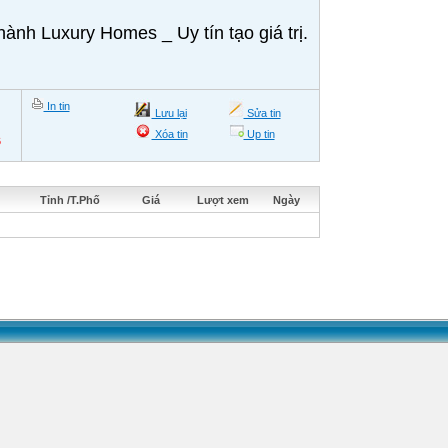
nh Luxury Homes _ Uy tín tạo giá trị.
In tin
Lưu lại
Sửa tin
Xóa tin
Up tin
6
Tỉnh /T.Phố
Giá
Lượt xem
Ngày