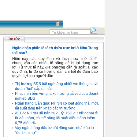
Tin tức
Ngăn chặn phân lô tách thửa trục lợi ở Nha Trang
thế nào?
Hiện nay, các quy định về tách thửa, mở lối đi
chung vẫn còn nhiều lổ hổng, dễ bị lợi dụng trục
lợi. Từ thực tế này, địa phương cần rà soát lại các
quy định, từ đó có hướng dẫn chi tiết để đảm bảo
quyền lợi cho người dân.
Thị trường BĐS bất ngờ tăng nhiệt với thông tin về
dự án “hot” sắp ra mắt
Phát triển bền vững là xu hướng tất yếu của doanh
nghiệp BĐS
Ngân hàng tuần qua: NHNN có loạt động thái mới,
lãi suất tăng trên khắp các thị trường
ACBS: NHNN đã bán ra 21 tỷ USD dự trữ ngoại tệ
từ đầu năm, có thể nâng lãi suất điều hành thêm
0,75 điểm %
Vay ngân hàng đầu tư bất động sản, nhà đầu tư
"ôm bom nợ"