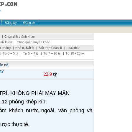
Đăng ký
Đăng tin
|
Chọn tỉnh thành khác
nh Xuân
|
Chọn quận huyện khác
n phòng
|
Nhà ở, Đất ở
|
Biệt thự, Phân lô
|
Loại khác
|
Từ 3 – 5 tỷ
|
Từ 5 – 7 tỷ
|
Từ 7 – 10 tỷ
|
Từ 10 - 20 tỷ
ăn hộ
AY
22,9
tỷ
TRÍ, KHÔNG PHẢI MAY MẮN
 12 phòng khép kín.
hóm khách nước ngoài, văn phòng và
được thực tế.