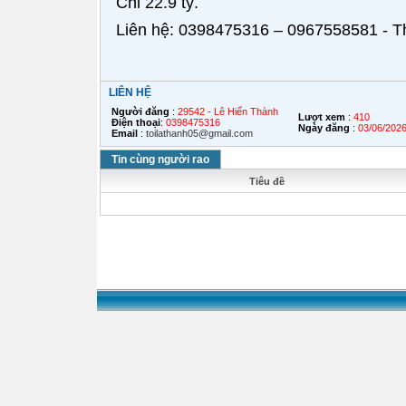
Chỉ 22.9 tỷ.
Liên hệ: 0398475316 – 0967558581 - Thà
LIÊN HỆ
Người đăng
:
29542 - Lê Hiến Thành
Lượt xem
:
410
Điện thoại
:
0398475316
Ngày đăng
:
03/06/202
Email
:
toilathanh05@gmail.com
Tin cùng người rao
Tiêu đề