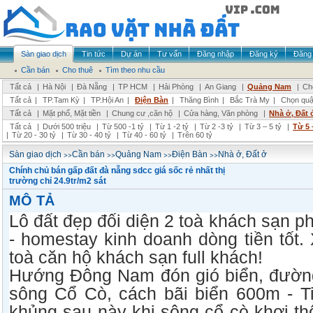
Sàn giao dịch
Tin tức
Dự án
Tư vấn
Đăng nhập
Đăng ký
Đăng 
Cần bán
Cho thuê
Tìm theo nhu cầu
Tất cả
|
Hà Nội
|
Đà Nẵng
|
TP HCM
|
Hải Phòng
|
An Giang
|
Quảng Nam
|
Ch
Tất cả
|
TP.Tam Kỳ
|
TP.Hội An
|
Điện Bàn
|
Thăng Bình
|
Bắc Trà My
|
Chọn quậ
Tất cả
|
Mặt phố, Mặt tiền
|
Chung cư ,căn hộ
|
Cửa hàng, Văn phòng
|
Nhà ở, Đất 
Tất cả
|
Dưới 500 triệu
|
Từ 500 -1 tỷ
|
Từ 1 -2 tỷ
|
Từ 2 -3 tỷ
|
Từ 3 – 5 tỷ
|
Từ 5 
|
Từ 20 - 30 tỷ
|
Từ 30 - 40 tỷ
|
Từ 40 - 60 tỷ
|
Trên 60 tỷ
>>
>>
>>
>>
Sàn giao dịch
Cần bán
Quảng Nam
Điện Bàn
Nhà ở, Đất ở
Chính chủ bán gấp đất đà nẵng sdcc giá sốc rẻ nhất thị
trường chỉ 24.9tr/m2 sát
MÔ TẢ
Lô đất đẹp đối diện 2 toà khách sạn p
- homestay kinh doanh dòng tiền tốt
toà căn hộ khách sạn full khách!
Hướng Đông Nam đón gió biển, đường
sông Cổ Cò, cách bãi biển 600m - T
khủng sau này khi sông cổ cò khơi th