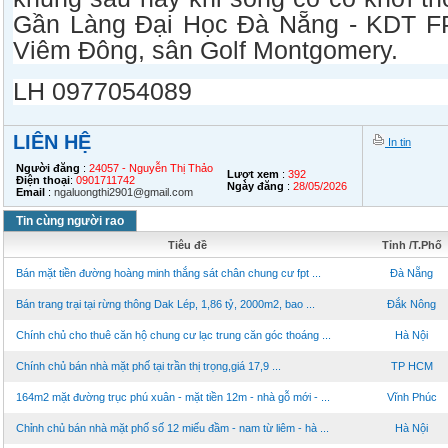
Gần Làng Đại Học Đà Nẵng - KDT FP
Viêm Đông, sân Golf Montgomery.
LH 0977054089
LIÊN HỆ
In tin
Người đăng
:
24057 - Nguyễn Thị Thảo
Lượt xem
:
392
Điện thoại
:
0901711742
Ngày đăng
:
28/05/2026
Email
:
ngaluongthi2901@gmail.com
Tin cùng người rao
Tiêu đề
Tỉnh /T.Phố
Bán mặt tiền đường hoàng minh thắng sát chân chung cư fpt ...
Đà Nẵng
Bán trang trại tại rừng thông Dak Lép, 1,86 tỷ, 2000m2, bao ...
Đắk Nông
Chính chủ cho thuê căn hộ chung cư lạc trung căn góc thoáng ...
Hà Nội
Chính chủ bán nhà mặt phố tại trần thị trọng,giá 17,9 ...
TP HCM
164m2 mặt đường trục phú xuân - mặt tiền 12m - nhà gỗ mới - ...
Vĩnh Phúc
Chỉnh chủ bán nhà mặt phố số 12 miếu đầm - nam từ liêm - hà ...
Hà Nội