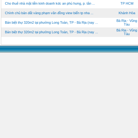
Cho thuê nhà mặt tiền kinh doanh kdc an phú hưng, p. tân ...
TP HCM
Chính chủ bán đất vàng phạm văn đồng view biển tp nha ...
Khánh Hòa
Bà Rịa - Vũng
Bán biệt thự 320m2 tại phường Long Toàn, TP - Bà Rịa (nay ...
Tàu
Bà Rịa - Vũng
Bán biệt thự 320m2 tại phường Long Toàn, TP - Bà Rịa (nay ...
Tàu