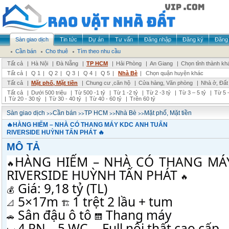
Sàn giao dịch
Tin tức
Dự án
Tư vấn
Đăng nhập
Đăng ký
Đăng 
Cần bán
Cho thuê
Tìm theo nhu cầu
Tất cả
|
Hà Nội
|
Đà Nẵng
|
TP HCM
|
Hải Phòng
|
An Giang
|
Chọn tỉnh thành kh
Tất cả
|
Q 1
|
Q 2
|
Q 3
|
Q 4
|
Q 5
|
Nhà Bè
|
Chọn quận huyện khác
Tất cả
|
Mặt phố, Mặt tiền
|
Chung cư ,căn hộ
|
Cửa hàng, Văn phòng
|
Nhà ở, Đất
Tất cả
|
Dưới 500 triệu
|
Từ 500 -1 tỷ
|
Từ 1 -2 tỷ
|
Từ 2 -3 tỷ
|
Từ 3 – 5 tỷ
|
Từ 5 –
|
Từ 20 - 30 tỷ
|
Từ 30 - 40 tỷ
|
Từ 40 - 60 tỷ
|
Trên 60 tỷ
>>
>>
>>
>>
Sàn giao dịch
Cần bán
TP HCM
Nhà Bè
Mặt phố, Mặt tiền
🔥HÀNG HIẾM – NHÀ CÓ THANG MÁY KDC ANH TUẤN
RIVERSIDE HUỲNH TẤN PHÁT 🔥
MÔ TẢ
HÀNG HIẾM – NHÀ CÓ THANG MÁY
RIVERSIDE HUỲNH TẤN PHÁT 
 Giá: 9,18 tỷ (TL)
 5×17m 
 1 trệt 2 lầu + tum
 Sân đậu ô tô 
 Thang máy
 4 PN – 5 WC 
 Full nội thất cao cấp