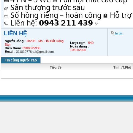
 Sân thượng t
rước sau
 Sổ hồng riêng – hoàn công 
 Hỗ trợ
 Liên hệ: 𝟬𝟵𝟰𝟯 𝟮𝟭𝟭 𝟰𝟯𝟵 
LIÊN HỆ
In tin
Người đăng
:
28208 - Ms. Hải Bất Động
Lượt xem
:
540
Sản
Ngày đăng
:
Điện thoại
:
0908375936
10/01/2026
Email
:
311019778hai@gmail.com
Tin cùng người rao
Tiêu đề
Tỉnh /T.Phố