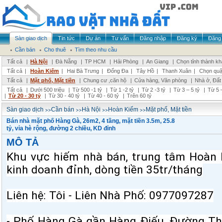
Sàn giao dịch
Tin tức
Dự án
Tư vấn
Đăng nhập
Đăng ký
Đăng 
Cần bán
Cho thuê
Tìm theo nhu cầu
Tất cả
|
Hà Nội
|
Đà Nẵng
|
TP HCM
|
Hải Phòng
|
An Giang
|
Chọn tỉnh thành k
Tất cả
|
Hoàn Kiếm
|
Hai Bà Trưng
|
Đống Đa
|
Tây Hồ
|
Thanh Xuân
|
Chọn quậ
Tất cả
|
Mặt phố, Mặt tiền
|
Chung cư ,căn hộ
|
Cửa hàng, Văn phòng
|
Nhà ở, Đất
Tất cả
|
Dưới 500 triệu
|
Từ 500 -1 tỷ
|
Từ 1 -2 tỷ
|
Từ 2 -3 tỷ
|
Từ 3 – 5 tỷ
|
Từ 5 –
|
Từ 20 - 30 tỷ
|
Từ 30 - 40 tỷ
|
Từ 40 - 60 tỷ
|
Trên 60 tỷ
>>
>>
>>
>>
Sàn giao dịch
Cần bán
Hà Nội
Hoàn Kiếm
Mặt phố, Mặt tiền
Bán nhà mặt phố Hàng Gà, 26m2, 4 tầng, mặt tiền 3.5m, 25.8
tỷ, vỉa hè rộng, đường 2 chiều, KD đỉnh
MÔ TẢ
Khu vực hiếm nhà bán, trung tâm Hoàn 
kinh doanh đỉnh, dòng tiền 35tr/tháng
Liên hệ: Tôi - Liên Nhà Phố:
0977097287
- Phố Hàng Gà gần Hàng Điếu, Đường Th