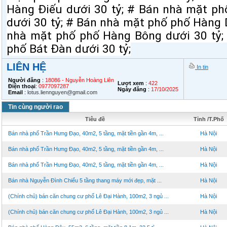
Hàng Điếu dưới 30 tỷ; # Bán nhà mặt p
dưới 30 tỷ; # Bán nhà mặt phố phố Hàng 
nhà mặt phố phố Hàng Bông dưới 30 tỷ;
phố Bát Đàn dưới 30 tỷ;
LIÊN HỆ
In tin
Người đăng
:
18086 - Nguyễn Hoàng Liên
Lượt xem
:
422
Điện thoại
:
0977097287
Ngày đăng
:
17/10/2025
Email
:
lotus.liennguyen@gmail.com
Tin cùng người rao
Tiêu đề
Tỉnh /T.Phố
Bán nhà phố Trần Hưng Đạo, 40m2, 5 tầng, mặt tiền gần 4m, ...
Hà Nội
Bán nhà phố Trần Hưng Đạo, 40m2, 5 tầng, mặt tiền gần 4m, ...
Hà Nội
Bán nhà phố Trần Hưng Đạo, 40m2, 5 tầng, mặt tiền gần 4m, ...
Hà Nội
Bán nhà Nguyễn Đình Chiểu 5 tầng thang máy mới đẹp, mặt ...
Hà Nội
(Chính chủ) bán căn chung cư phố Lê Đại Hành, 100m2, 3 ngủ ...
Hà Nội
(Chính chủ) bán căn chung cư phố Lê Đại Hành, 100m2, 3 ngủ ...
Hà Nội