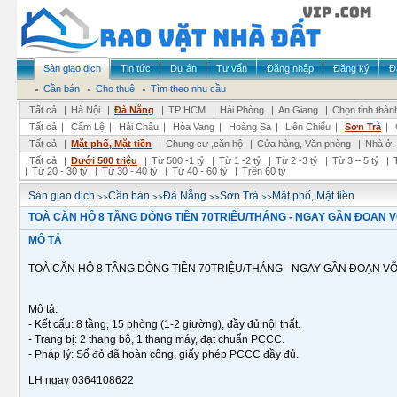
Sàn giao dịch
Tin tức
Dự án
Tư vấn
Đăng nhập
Đăng ký
Đ
Cần bán
Cho thuê
Tìm theo nhu cầu
Tất cả
|
Hà Nội
|
Đà Nẵng
|
TP HCM
|
Hải Phòng
|
An Giang
|
Chọn tỉnh thàn
Tất cả
|
Cẩm Lệ
|
Hải Châu
|
Hòa Vang
|
Hoàng Sa
|
Liên Chiểu
|
Sơn Trà
|
Tất cả
|
Mặt phố, Mặt tiền
|
Chung cư ,căn hộ
|
Cửa hàng, Văn phòng
|
Nhà ở,
Tất cả
|
Dưới 500 triệu
|
Từ 500 -1 tỷ
|
Từ 1 -2 tỷ
|
Từ 2 -3 tỷ
|
Từ 3 – 5 tỷ
|
|
Từ 20 - 30 tỷ
|
Từ 30 - 40 tỷ
|
Từ 40 - 60 tỷ
|
Trên 60 tỷ
>>
>>
>>
>>
Sàn giao dịch
Cần bán
Đà Nẵng
Sơn Trà
Mặt phố, Mặt tiền
TOÀ CĂN HỘ 8 TẦNG DÒNG TIỀN 70TRIỆU/THÁNG - NGAY GẦN ĐOẠN VÕ
MÔ TẢ
TOÀ CĂN HỘ 8 TẦNG DÒNG TIỀN 70TRIỆU/THÁNG - NGAY GẦN ĐOẠN VÕ 
Mô tả:
- Kết cấu: 8 tầng, 15 phòng (1-2 giường), đầy đủ nội thất.
- Trang bị: 2 thang bộ, 1 thang máy, đạt chuẩn PCCC.
- Pháp lý: Sổ đỏ đã hoàn công, giấy phép PCCC đầy đủ.
LH ngay 0364108622