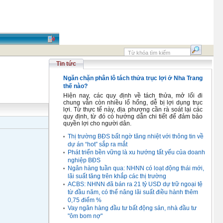
Tin tức
Ngăn chặn phân lô tách thửa trục lợi ở Nha Trang
thế nào?
Hiện nay, các quy định về tách thửa, mở lối đi
chung vẫn còn nhiều lổ hổng, dễ bị lợi dụng trục
lợi. Từ thực tế này, địa phương cần rà soát lại các
quy định, từ đó có hướng dẫn chi tiết để đảm bảo
quyền lợi cho người dân.
Thị trường BĐS bất ngờ tăng nhiệt với thông tin về
dự án “hot” sắp ra mắt
Phát triển bền vững là xu hướng tất yếu của doanh
nghiệp BĐS
Ngân hàng tuần qua: NHNN có loạt động thái mới,
lãi suất tăng trên khắp các thị trường
ACBS: NHNN đã bán ra 21 tỷ USD dự trữ ngoại tệ
từ đầu năm, có thể nâng lãi suất điều hành thêm
0,75 điểm %
Vay ngân hàng đầu tư bất động sản, nhà đầu tư
"ôm bom nợ"