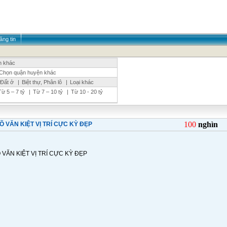
ăng tin
h khác
Chọn quận huyện khác
 Đất ở
|
Biệt thự, Phân lô
|
Loại khác
Từ 5 – 7 tỷ
|
Từ 7 – 10 tỷ
|
Từ 10 - 20 tỷ
100
nghìn
 VĂN KIỆT VỊ TRÍ CỰC KỲ ĐẸP
VĂN KIỆT VỊ TRÍ CỰC KỲ ĐẸP