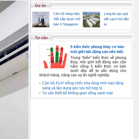
Dự án
Căn hộ hàng hiệu
Long An tạo quỹ
Việt sắp được mở
đất sạch hút đầu
bán ở Singapore
tư
Tư vấn
5 kiến thức phong thủy cơ bản
môi giới bất động sản nên biết
Trong “biển” kiến thức về phong
thủy, môi giới bất động sản cần
nắm vững 5 kiến thức cơ bản
dưới đây để tư vấn đúng cho
khách hàng, nâng cao uy tín nghề nghiệp.
Căn hộ 41m² bỗng chốc hóa rộng nhờ mẹo tăng
sáng và tận dụng góc lưu trữ hợp lý
Tư vấn thiết kế không gian sống xanh mát