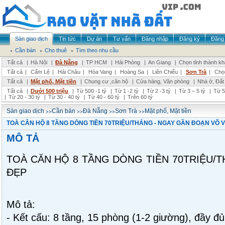
Sàn giao dịch
Tin tức
Dự án
Tư vấn
Đăng nhập
Đăng ký
Đăng 
Cần bán
Cho thuê
Tìm theo nhu cầu
Tất cả
|
Hà Nội
|
Đà Nẵng
|
TP HCM
|
Hải Phòng
|
An Giang
|
Chọn tỉnh thành k
Tất cả
|
Cẩm Lệ
|
Hải Châu
|
Hòa Vang
|
Hoàng Sa
|
Liên Chiểu
|
Sơn Trà
|
Chọ
Tất cả
|
Mặt phố, Mặt tiền
|
Chung cư ,căn hộ
|
Cửa hàng, Văn phòng
|
Nhà ở, Đất
Tất cả
|
Dưới 500 triệu
|
Từ 500 -1 tỷ
|
Từ 1 -2 tỷ
|
Từ 2 -3 tỷ
|
Từ 3 – 5 tỷ
|
Từ 5
|
Từ 20 - 30 tỷ
|
Từ 30 - 40 tỷ
|
Từ 40 - 60 tỷ
|
Trên 60 tỷ
>>
>>
>>
>>
Sàn giao dịch
Cần bán
Đà Nẵng
Sơn Trà
Mặt phố, Mặt tiền
TOÀ CĂN HỘ 8 TẦNG DÒNG TIỀN 70TRIỆU/THÁNG - NGAY GẦN ĐOẠN VÕ VĂ
MÔ TẢ
TOÀ CĂN HỘ 8 TẦNG DÒNG TIỀN 70TRIỆU/T
ĐẸP
Mô tả:
- Kết cấu: 8 tầng, 15 phòng (1-2 giường), đầy đủ 