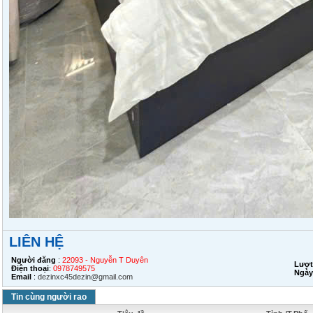
LIÊN HỆ
Người đăng
:
22093 - Nguyễn T Duyên
Lượt
Điện thoại
:
0978749575
Ngày
Email
:
dezinxc45dezin@gmail.com
Tin cùng người rao