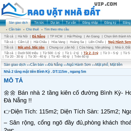
Sàn giao dịch
Tin tức
Dự án
Tư vấn
Đăng nhập
Đăng ký
Đăng 
Cần bán
Cho thuê
Tìm theo nhu cầu
Tất cả
|
Hà Nội
|
Đà Nẵng
|
TP HCM
|
Hải Phòng
|
An Giang
|
Chọn tỉnh thành k
Tất cả
|
Cẩm Lệ
|
Hải Châu
|
Hòa Vang
|
Hoàng Sa
|
Liên Chiểu
|
Ngũ Hành Sơn
Tất cả
|
Mặt phố, Mặt tiền
|
Chung cư ,căn hộ
|
Cửa hàng, Văn phòng
|
Nhà ở, Đất
Tất cả
|
Dưới 500 triệu
|
Từ 500 -1 tỷ
|
Từ 1 -2 tỷ
|
Từ 2 -3 tỷ
|
Từ 3 – 5 tỷ
|
Từ 5 
|
Từ 20 - 30 tỷ
|
Từ 30 - 40 tỷ
|
Từ 40 - 60 tỷ
|
Trên 60 tỷ
>>
>>
>>
>>
Sàn giao dịch
Cần bán
Đà Nẵng
Ngũ Hành Sơn
Mặt phố, Mặt tiền
Nhà 2 tầng mặt tiền Bình Kỳ . DT:115m , ngang 5m
MÔ TẢ
🌼🌼 Bán nhà 2 tầng kiên cố đường Bình Kỳ- 
Đà Nẵng !!
👉Diện Tích: 115m2; Diện Tích Sàn: 125m2; Ng
– Sân rộng, cổng ngõ đầy đủ,phòng khách thoá
2wc.