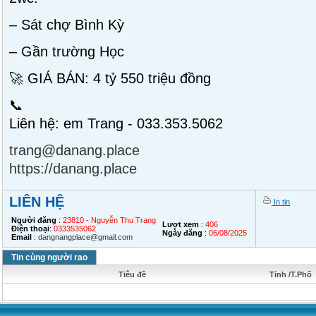
– Sát chợ Bình Kỳ
– Gần trường Học
🚀 GIÁ BÁN: 4 tỷ 550 triệu đồng
📞
Liên hệ: em Trang - 033.353.5062
trang@danang.place
https://danang.place
LIÊN HỆ
In tin
Người đăng
:
23810 - Nguyễn Thu Trang
Lượt xem
:
406
Điện thoại
:
0333535062
Ngày đăng
:
06/08/2025
Email
:
dangnangplace@gmail.com
Tin cùng người rao
Tiêu đề
Tỉnh /T.Phố